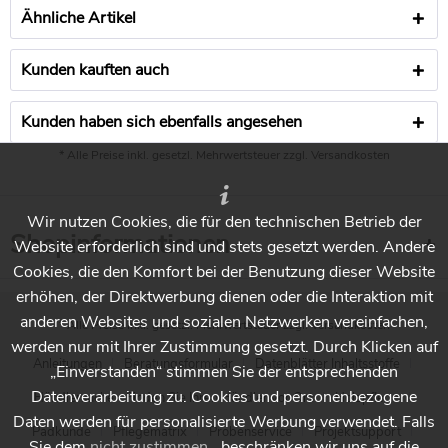
Ähnliche Artikel
Kunden kauften auch
Kunden haben sich ebenfalls angesehen
* Alle Preise inkl. gesetzl. Mehrwertsteuer zzgl.
Versandkosten
Wir nutzen Cookies, die für den technischen Betrieb der
Shopinformationen
Website erforderlich sind und stets gesetzt werden. Andere
Cookies, die den Komfort bei der Benutzung dieser Website
erhöhen, der Direktwerbung dienen oder die Interaktion mit
anderen Websites und sozialen Netzwerken vereinfachen,
* Alle Preise inkl. gesetzl. Mehrwertsteuer zzgl.
Versandkosten
werden nur mit Ihrer Zustimmung gesetzt. Durch Klicken auf
Anleitungen
Beratungsformular
Datenblätter Inhaltsstoffe
„Einverstanden“ stimmen Sie der entsprechenden
Datenverarbeitung zu. Cookies und personenbezogene
Händlersuche - Finden Sie Ihren Händler vor Ort
Holzpflege
Daten werden für personalisierte Werbung verwendet. Falls
Padkunde
Pflegematrix
Probenservice
Projektsupport
Sie dem
nicht zustimmen
, beschränken wir uns auf die