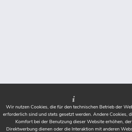
Weichholzlauge aufbringen, nach 4-6h mit grünem Pad
trocken abpadden, Holzlauge grau auftragen und nach ca.
15min mit weißem Pad einpolieren.
Mindestens 6h trocknen lassen, ölen.
Frage:
Ich habe auf einer Tischplatte aus Rohholz einige Risse
mit Epoxidharz ausgebessert. Stellt das ein Problem/ ein
Risiko dar bei Anwendung der Lauge auf der Platte?
Antwort:
Inwieweit das Epoxidharz alkalibeständig ist und ob damit
behandelte Holzoberflächen ohne weiteres gelaugt
werden können, müssten Sie im Zweifel beim Hersteller
Wir nutzen Cookies, die für den technischen Betrieb der We
des Produkts erfragen, uns liegen dazu keine Erfahrungen
erforderlich sind und stets gesetzt werden. Andere Cookies, d
vor. Das Laugen (wässrig) des rohen Holzes ist sicherlich
Komfort bei der Benutzung dieser Website erhöhen, der
eine gewisse Dehnungsbelastung für die ausgebesserten
Direktwerbung dienen oder die Interaktion mit anderen Webs
Stellen.