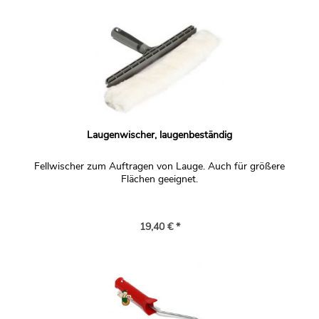
Schicht angegriffen wird.
Zu Ihrer Frage nach dem 2. Ölauftrag: das können Sie
entweder direkt nach Auspolieren des ersten Auftrags
machen ODER Sie sollten mindestens bis zum Folgetag
damit warten. Damit vermeidet man, dass das Öl vom
ersten Auftrag schon bzw. noch klebrig ist. Bei kleineren
Flächen ist es evtl. rationeller, den zweiten Auftrag gleich
zu machen, dann ist man innerhalb eines Tages fertig. Bei
Laugenwischer, laugenbeständig
größeren Bodenflächen teilt man die zwei Aufträge
besser auf 2 Tage auf.
Fellwischer zum Auftragen von Lauge. Auch für größere
Behandlung Plattenunterseite: die Empfehlung bezieht
Flächen geeignet.
sich auf das Thema 'Verziehen'. Je nachdem wie
empfindlich Ihre Platte da ist, würde man die Unterseite
wie die Oberseite behandeln. Anstatt Laugen, können sie
19,40 € *
die Unterseite auch einfach nur wässern, d.h. mit Wasser
statt Lauge einstreichen.
Frage:
Mein Esstisch aus Buchenholz wurde bislang mit ihrem