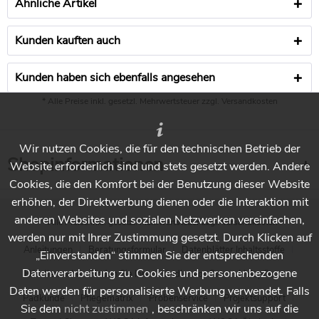
Ähnliche Artikel
Kunden kauften auch
Kunden haben sich ebenfalls angesehen
* Alle Preise inkl. gesetzl. Mehrwertsteuer zzgl.
Versandkosten
Wir nutzen Cookies, die für den technischen Betrieb der
Shopinformationen
Website erforderlich sind und stets gesetzt werden. Andere
Cookies, die den Komfort bei der Benutzung dieser Website
erhöhen, der Direktwerbung dienen oder die Interaktion mit
anderen Websites und sozialen Netzwerken vereinfachen,
* Alle Preise inkl. gesetzl. Mehrwertsteuer zzgl.
Versandkosten
werden nur mit Ihrer Zustimmung gesetzt. Durch Klicken auf
Anleitungen
Beratungsformular
Datenblätter Inhaltsstoffe
„Einverstanden“ stimmen Sie der entsprechenden
Datenverarbeitung zu. Cookies und personenbezogene
Händlersuche - Finden Sie Ihren Händler vor Ort
Holzpflege
Daten werden für personalisierte Werbung verwendet. Falls
Padkunde
Pflegematrix
Probenservice
Projektsupport
Sie dem
nicht zustimmen
, beschränken wir uns auf die