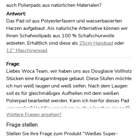
auch Polierpads aus natürlichen Materialen?
Antwort:
Das Pad ist aus Polyesterfasern und wasserbasierten
Harzen aufgebaut. Als natürliche Alternative können wir
Ihnen Schafwollpads aus 100 % Schafschurwolle
anbieten. Erhältlich sind diese als
25cm Handpad
oder
12" Maschinenpad
.
Frage:
Liebes Woca Team, wir haben uns aus Douglasie Vollholz
Stücken eine Kragarmtreppe gebaut. Diese Stufen möchte
ich nun weiß laugen und weiß seifen. Nach dem Laugen
soll es für gleichmäßiges Aufhellen mit dem weißen
Polierpad bearbeitet werden. Kann ich hierfür dieses Pad
verwenden? Und für wieviel qm in etwa langt so ein pad?
Weitere Fragen ansehen?
Vielen lieben Dank im Voraus, Mila
Antwort:
Frage stellen
Sie wollen nach dem Laugen die Oberfläche mit den Pads
Stellen Sie Ihre Frage zum Produkt "Weißes Super-