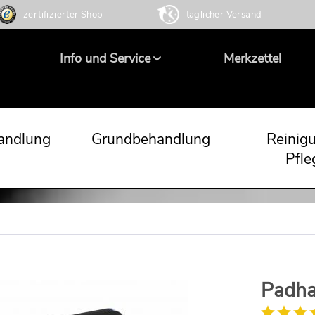
zertifizierter Shop
täglicher Versand
Info und Service
Merkzettel
andlung
Grundbehandlung
Reinig
Pfle
Padhal