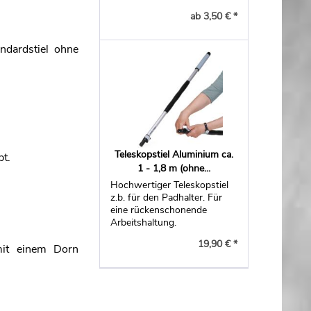
ab 3,50 € *
andardstiel ohne
Teleskopstiel Aluminium ca.
bt.
1 - 1,8 m (ohne...
Hochwertiger Teleskopstiel
z.b. für den Padhalter. Für
eine rückenschonende
Arbeitshaltung.
19,90 € *
mit einem Dorn