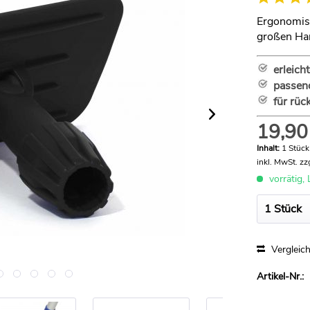
Ergonomisc
großen Ha
erleich
passend
für rü
19,90
Inhalt:
1 Stück
inkl. MwSt.
zz
vorrätig, 
Vergleic
Artikel-Nr.: