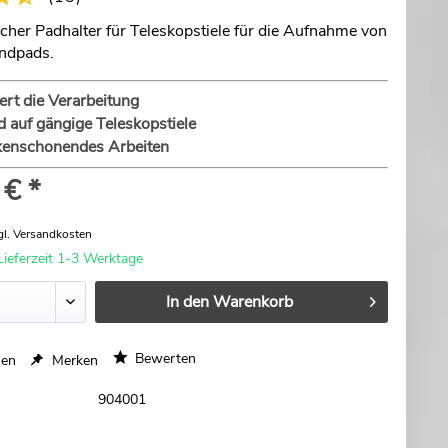
her Padhalter für Teleskopstiele für die Aufnahme von
ndpads.
tert die Verarbeitung
 auf gängige Teleskopstiele
ckenschonendes Arbeiten
 € *
gl. Versandkosten
Lieferzeit 1-3 Werktage
In den
Warenkorb
Bewerten
hen
Merken
904001