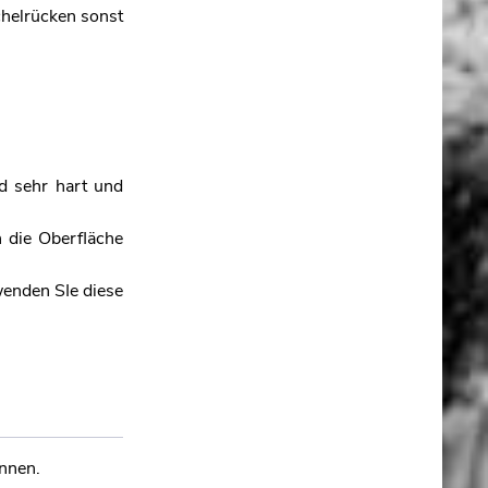
chelrücken sonst
d sehr hart und
 die Oberfläche
wenden SIe diese
innen.