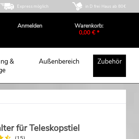
Express möglich
in D frei Haus ab 80€
Anmelden
Warenkorb:
0,00 € *
ung &
Außenbereich
Zubehör
ge
ter für Teleskopstiel
(
15
)