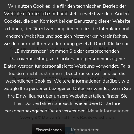
Wir nutzen Cookies, die für den technischen Betrieb der
Shopinformationen
Website erforderlich sind und stets gesetzt werden. Andere
Cookies, die den Komfort bei der Benutzung dieser Website
erhöhen, der Direktwerbung dienen oder die Interaktion mit
anderen Websites und sozialen Netzwerken vereinfachen,
* Alle Preise inkl. gesetzl. Mehrwertsteuer zzgl.
Versandkosten
werden nur mit Ihrer Zustimmung gesetzt. Durch Klicken auf
Anleitungen
Beratungsformular
Datenblätter Inhaltsstoffe
„Einverstanden“ stimmen Sie der entsprechenden
Datenverarbeitung zu. Cookies und personenbezogene
Händlersuche - Finden Sie Ihren Händler vor Ort
Holzpflege
Daten werden für personalisierte Werbung verwendet. Falls
Padkunde
Pflegematrix
Probenservice
Projektsupport
Sie dem
nicht zustimmen
, beschränken wir uns auf die
Trusted Shops
WOCA Informationen
WOCA Ökologie
wesentlichen Cookies. Weitere Informationen darüber, wie
Google Ihre personenbezogenen Daten verwendet, wenn Sie
WOCA Videos
Wocashop-Blog
Ihre Einwilligung über unsere Website erteilen, finden Sie
Hilfe / Support - Wir sind für Sie da
hier
. Dort erfahren Sie auch, wie andere Dritte Ihre
Versand und Zahlungsbedingungen
personenbezogenen Daten verwenden.
Mehr Informationen
Copyright © Bioraum GmbH - Alle Rechte vorbehalten.
Konfigurieren
Einverstanden