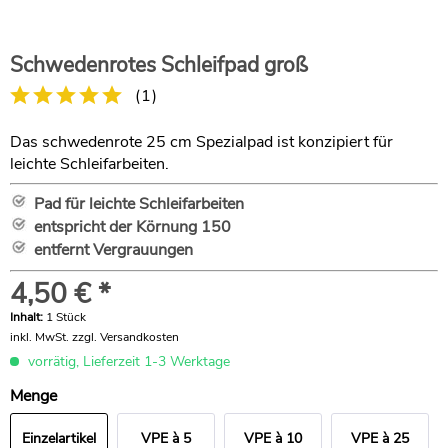
Schwedenrotes Schleifpad groß
(
1
)
Das schwedenrote 25 cm Spezialpad ist konzipiert für
leichte Schleifarbeiten.
Pad für leichte Schleifarbeiten
entspricht der Körnung 150
entfernt Vergrauungen
4,50 € *
Inhalt:
1 Stück
inkl. MwSt.
zzgl. Versandkosten
vorrätig, Lieferzeit 1-3 Werktage
Menge
Einzelartikel
VPE à 5
VPE à 10
VPE à 25