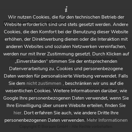
Wir nutzen Cookies, die für den technischen Betrieb der
Shopinformationen
Website erforderlich sind und stets gesetzt werden. Andere
Cookies, die den Komfort bei der Benutzung dieser Website
erhöhen, der Direktwerbung dienen oder die Interaktion mit
anderen Websites und sozialen Netzwerken vereinfachen,
* Alle Preise inkl. gesetzl. Mehrwertsteuer zzgl.
Versandkosten
werden nur mit Ihrer Zustimmung gesetzt. Durch Klicken auf
Anleitungen
Beratungsformular
Datenblätter Inhaltsstoffe
„Einverstanden“ stimmen Sie der entsprechenden
Datenverarbeitung zu. Cookies und personenbezogene
Händlersuche - Finden Sie Ihren Händler vor Ort
Holzpflege
Daten werden für personalisierte Werbung verwendet. Falls
Padkunde
Pflegematrix
Probenservice
Projektsupport
Sie dem
nicht zustimmen
, beschränken wir uns auf die
Trusted Shops
WOCA Informationen
WOCA Ökologie
wesentlichen Cookies. Weitere Informationen darüber, wie
Google Ihre personenbezogenen Daten verwendet, wenn Sie
WOCA Videos
Wocashop-Blog
Ihre Einwilligung über unsere Website erteilen, finden Sie
Hilfe / Support - Wir sind für Sie da
hier
. Dort erfahren Sie auch, wie andere Dritte Ihre
Versand und Zahlungsbedingungen
personenbezogenen Daten verwenden.
Mehr Informationen
Copyright © Bioraum GmbH - Alle Rechte vorbehalten.