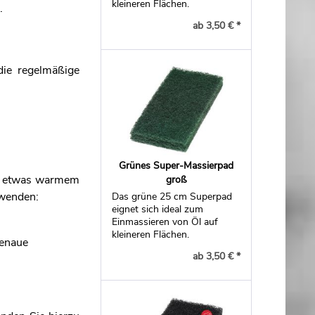
kleineren Flächen.
.
ab 3,50 € *
die regelmäßige
Grünes Super-Massierpad
it etwas warmem
groß
rwenden:
Das grüne 25 cm Superpad
eignet sich ideal zum
Einmassieren von Öl auf
kleineren Flächen.
genaue
ab 3,50 € *