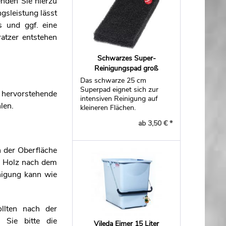
enden Sie hierzu
gsleistung lässt
s und ggf. eine
atzer entstehen
Schwarzes Super-
Reinigungspad groß
Das schwarze 25 cm
Superpad eignet sich zur
 hervorstehende
intensiven Reinigung auf
len.
kleineren Flächen.
ab 3,50 € *
n der Oberfläche
te Holz nach dem
nigung kann wie
ollten nach der
 Sie bitte die
Vileda Eimer 15 Liter