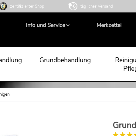
zertifizierter Shop
täglicher Versand
Info und Service
Merkzettel
andlung
Grundbehandlung
Reinig
Pfle
nigen
Grund