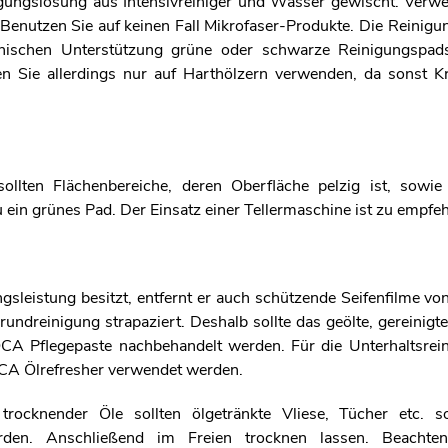
igungslösung aus Intensivreiniger und Wasser gewischt. Verw
nutzen Sie auf keinen Fall Mikrofaser-Produkte. Die Reinigun
anischen Unterstützung grüne oder schwarze Reinigungspad
n Sie allerdings nur auf Harthölzern verwenden, da sonst Kr
ollten Flächenbereiche, deren Oberfläche pelzig ist, sowie
 ein grünes Pad. Der Einsatz einer Tellermaschine ist zu empfeh
sleistung besitzt, entfernt er auch schützende Seifenfilme vo
ndreinigung strapaziert. Deshalb sollte das geölte, gereinig
 Pflegepaste nachbehandelt werden. Für die Unterhaltsrei
A Ölrefresher verwendet werden.
rocknender Öle sollten ölgetränkte Vliese, Tücher etc. s
n. Anschließend im Freien trocknen lassen. Beachten