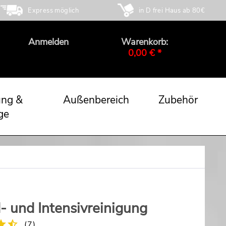
Express möglich
in D frei Haus ab 80€
Anmelden
Warenkorb:
0,00 € *
ung &
Außenbereich
Zubehör
ge
- und Intensivreinigung
(
7
)