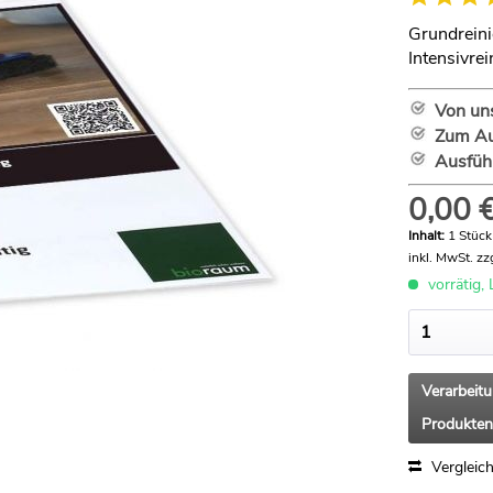
Grundrein
Intensivre
Von un
Zum Au
Ausführ
0,00 €
Inhalt:
1 Stück
inkl. MwSt.
zz
vorrätig, 
Verarbeit
Produkten
Vergleic