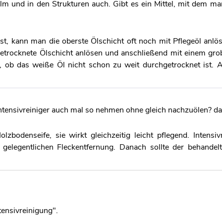
ilm und in den Strukturen auch. Gibt es ein Mittel, mit dem ma
t, kann man die oberste Ölschicht oft noch mit Pflegeöl anlös
ngetrocknete Ölschicht anlösen und anschließend mit einem gr
n, ob das weiße Öl nicht schon zu weit durchgetrocknet ist. 
intensivreiniger auch mal so nehmen ohne gleich nachzuölen? d
bodenseife, sie wirkt gleichzeitig leicht pflegend. Intensiv
 gelegentlichen Fleckentfernung. Danach sollte der behandel
e glänzenden lackierten Parkettboden, welcher wir regel
nn man diesen Parkettboden mit WOCA Ölrefresher natur vorhe
tensivreinigung".
t Woca Holzbodenseife das Parkett mal entfetten bzw. Reini