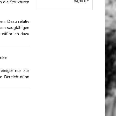
84,90 € *
n die Strukturen
en: Dazu relativ
oben saugfähigen
Ausführlich dazu
anke
reiniger nur zur
te Bereich dünn
mäßig mit Woca
r reinigen oder
gen möchten und