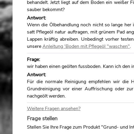
behandelt. Jetzt liegt auf dem Boden ein weißer F
sauber bekommt?
Antwort:
Wenn die Ölbehandlung noch nicht so lange her is
satt Pflegeöl natur auftragen, mit grünem Pad a
Lappen kräftig abreiben. Unbedingt vorher teste
unsere
Anleitung 'Boden mit Pflegeöl "waschen"
.
Frage:
wir haben einen geölten fussboden. Kann ich den 
Antwort:
Für die normale Reinigung empfehlen wir die Holz
Grundreinigung vor einer Auffrischung oder zur
nachgeölt werden.
Weitere Fragen ansehen?
Frage:
Sehr geehrte Damen und Herren, wie haben ein
Frage stellen
Holzbodenseife behandeln. Unsere Frage ist, ka
Stellen Sie Ihre Frage zum Produkt "Grund- und In
welches Produkt benötigen wir, wenn wir anstat