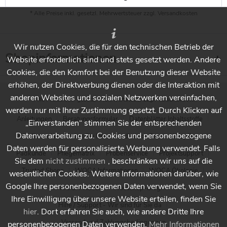
* Alle Preise inkl. gesetzl. Mehrwertsteuer zzgl.
Versandkosten
Wir nutzen Cookies, die für den technischen Betrieb der
Shopinformationen
Website erforderlich sind und stets gesetzt werden. Andere
Cookies, die den Komfort bei der Benutzung dieser Website
erhöhen, der Direktwerbung dienen oder die Interaktion mit
anderen Websites und sozialen Netzwerken vereinfachen,
* Alle Preise inkl. gesetzl. Mehrwertsteuer zzgl.
Versandkosten
werden nur mit Ihrer Zustimmung gesetzt. Durch Klicken auf
Anleitungen
Beratungsformular
Datenblätter Inhaltsstoffe
„Einverstanden“ stimmen Sie der entsprechenden
Datenverarbeitung zu. Cookies und personenbezogene
Händlersuche - Finden Sie Ihren Händler vor Ort
Holzpflege
Daten werden für personalisierte Werbung verwendet. Falls
Padkunde
Pflegematrix
Probenservice
Projektsupport
Sie dem
nicht zustimmen
, beschränken wir uns auf die
Trusted Shops
WOCA Informationen
WOCA Ökologie
wesentlichen Cookies. Weitere Informationen darüber, wie
Google Ihre personenbezogenen Daten verwendet, wenn Sie
WOCA Videos
Wocashop-Blog
Ihre Einwilligung über unsere Website erteilen, finden Sie
Hilfe / Support - Wir sind für Sie da
hier
. Dort erfahren Sie auch, wie andere Dritte Ihre
Versand und Zahlungsbedingungen
personenbezogenen Daten verwenden.
Mehr Informationen