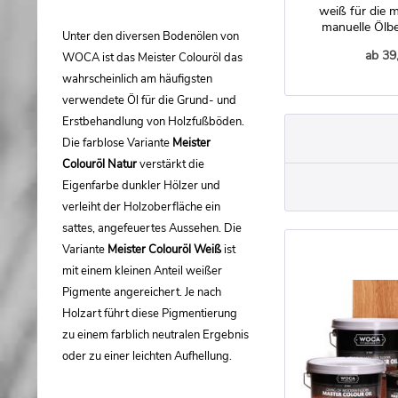
weiß für die 
manuelle Ölb
Unter den diversen Bodenölen von
Parkett u
ab 39
WOCA ist das Meister Colouröl das
wahrscheinlich am häufigsten
verwendete Öl für die Grund- und
Erstbehandlung von Holzfußböden.
Die farblose Variante
Meister
Colouröl Natur
verstärkt die
Eigenfarbe dunkler Hölzer und
verleiht der Holzoberfläche ein
sattes, angefeuertes Aussehen. Die
Variante
Meister Colouröl Weiß
ist
mit einem kleinen Anteil weißer
Pigmente angereichert. Je nach
Holzart führt diese Pigmentierung
zu einem farblich neutralen Ergebnis
oder zu einer leichten Aufhellung.