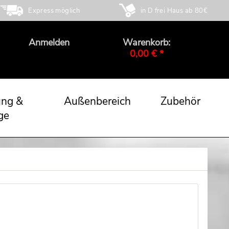
Express möglich
in D frei Haus ab 80€
Anmelden
Warenkorb:
0,00 € *
ung &
Außenbereich
Zubehör
ge