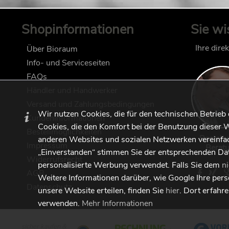
Shopinformationen
Sie wi
Ihre dire
Über Bioraum
Info- und Serviceseiten
FAQs
Händler und Handwerker
Versand und Zahlungsbedingungen
Wir nutzen Cookies, die für den technischen Betrieb
Kundeninformationen
Cookies, die den Komfort bei der Benutzung dieser W
Bestellmöglichkeiten
Bestell
anderen Websites und sozialen Netzwerken vereinfac
Impressum
Berat
„Einverstanden“ stimmen Sie der entsprechenden Da
Widerrufsrecht
personalisierte Werbung verwendet. Falls Sie dem
n
AGB
Weitere Informationen darüber, wie Google Ihre per
Datenschutz
unsere Website erteilen, finden Sie
hier
. Dort erfahr
verwenden.
Mehr Informationen
sicher kaufen &