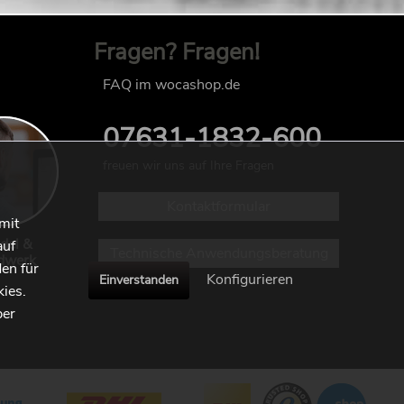
Fragen? Fragen!
FAQ im wocashop.de
07631-1832-600
freuen wir uns auf Ihre Fragen
Kontaktformular
mit
del &
auf
Technische Anwendungsberatung
dwerk
en für
Konfigurieren
Einverstanden
kies.
ber