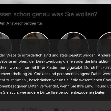
ssen schon genau was Sie wollen?
kten Ansprechpartner für:
 der Website erforderlich sind und stets gesetzt werden. Andere
ebsite erhöhen, der Direktwerbung dienen oder die Interaktion 
ung &
Logistik &
Reklamation &
Han
hen, werden nur mit Ihrer Zustimmung gesetzt. Durch Klicken 
ung
Buchhaltung
Retouren
Han
tenverarbeitung zu. Cookies und personenbezogene Daten werd
icht zustimmen
, beschränken wir uns auf die wesentlichen Coo
Geschäftsleitung
|
Media
|
Lager
|
Jobs
sonenbezogenen Daten verwendet, wenn Sie Ihre Einwilligung ü
en Sie auch, wie andere Dritte Ihre personenbezogenen Daten