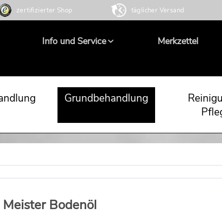
zertifizierter Shop
täglicher Versand
Info und Service
Merkzettel
andlung
Grundbehandlung
Reinig
Pfle
eister Bodenöl