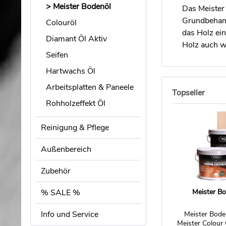
Meister Bodenöl
Das Meister
Grundbehandl
Colouröl
das Holz ei
Diamant Öl Aktiv
Holz auch w
Seifen
Hartwachs Öl
Arbeitsplatten & Paneele
Topseller
Rohholzeffekt Öl
Reinigung & Pflege
Außenbereich
Zubehör
% SALE %
Meister B
Info und Service
Meister Boden
Meister Colour