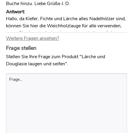
Buche hinzu. Liebe Grüße J. D.
Antwort:
Hallo, da Kiefer, Fichte und Lärche alles Nadelhölzer sind,
können Sie hier die Weichholzlauge für alle verwenden,
wenn Sie einen typischen Laugenton erhalten möchten.
Weitere Fragen ansehen?
Wenn Sie die Hölzer aufhellen möchten, wäre die
Holzlauge weiß besser. Diese ist universell für fast alle
Frage stellen
Holzarten geeignet. Bei Buche kann es je nach
Stellen Sie Ihre Frage zum Produkt "Lärche und
Grundfarbton des Holzes etwas rötlich werden. Um das
Douglasie laugen und seifen".
genaue Ergebnis auf dem jeweiligen Holz zu beurteilen,
empfehlen wir unbedingt vorab zu Probeflächen (auf allen
Hölzern).
Sowohl die Seife natur wie auch weiß können Sie auf
allen Hölzern verwenden.
Frage:
Kann man Lärche im Aussenbereich unbehandelt lassen ?
Wann vergraut Lärche ? Weil manchmal wird sie rotgelb ,
dann wieder schwarz . Wie muss ich sie im