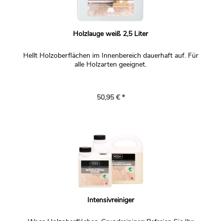
Der Seifenschutz ist im Außenbereich nicht robust
genug, er baut sich auch erst allmählich nach sehr vielen
Wischvorgängen mit der Seifenlauge auf. Hier sollten Sie
Holzlauge weiß 2,5 Liter
besser die
Exterior Öle
verwenden, in verschiedenen
Farbtönen erhältlich. Je nach Bewitterung und
Hellt Holzoberflächen im Innenbereich dauerhaft auf. Für
Beanspruchung müssen geölte Flächen im Außenbereich
alle Holzarten geeignet.
gut gepflegt werden, z.B. durch jährliches Nachölen. Für
die Wahl des richtigen Farbtons empfehlen wir unsere
50,95 € *
Probegrößen für Muster.
Frage:
hallo... kann ich Lärchenholz auch im Aussenbereich (z.B.
Fassade, Balkongeländer.. usw einsetzen. lg
Antwort:
Lärche ist ein sehr robustes und häufig eingesetztes
Außenholz. Bewitterte Flächen sollten aber nicht geseift
werden, das wäre nicht lange stabil.
Intensivreiniger
Frage: