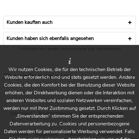
Ob Sie danach eine Seife oder Öl verwenden hängt davon
ab, wie stark das Holz genutzt wird. Eine robustere
Oberfläche erhalten Sie durch Ölen.
Kunden kauften auch
Frage:
Kunden haben sich ebenfalls angesehen
Ich würde gerne Möbel aus Erle laugen und seifen, ist dies
möglich?
* Alle Preise inkl. gesetzl. Mehrwertsteuer zzgl.
Versandkosten
Antwort:
Das ist möglich, wir empfehlen zuerst Muster anzulegen.
Wir nutzen Cookies, die für den technischen Betrieb der
Weichholzlauge oder Holzlauge weiß/grau können auf
Shopinformationen
Website erforderlich sind und stets gesetzt werden. Andere
Erle sehr unterschiedlich wirken. Auch die Seifen (natur
Cookies, die den Komfort bei der Benutzung dieser Website
oder pigmentiert) ergeben unterschiedliche Oberflächen.
erhöhen, der Direktwerbung dienen oder die Interaktion mit
anderen Websites und sozialen Netzwerken vereinfachen,
Frage:
* Alle Preise inkl. gesetzl. Mehrwertsteuer zzgl.
Versandkosten
werden nur mit Ihrer Zustimmung gesetzt. Durch Klicken auf
Sibirische Lärche im Außenberich Terrassendielen stark
Anleitungen
Beratungsformular
Datenblätter Inhaltsstoffe
bewittert Sonne Wie oft muß nach geseift bzw gelaugt
„Einverstanden“ stimmen Sie der entsprechenden
werden?
Datenverarbeitung zu. Cookies und personenbezogene
Händlersuche - Finden Sie Ihren Händler vor Ort
Holzpflege
Daten werden für personalisierte Werbung verwendet. Falls
Antwort:
Padkunde
Pflegematrix
Probenservice
Projektsupport