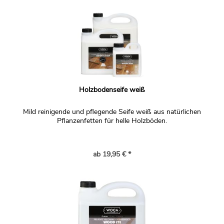
freundlichen Grüßen R.F.
Antwort:
Wir haben das nicht getestet. Bei wenig saugfähigem
Holz dringen Lauge und Seife nicht so gut ein. Wie das
auf dem stark gemaserten und stark farbigen Holz
rauskommt, sollten Sie auf jeden Fall zuerst per
Probeanstrich testen. Wir haben dafür die Mustergrößen
für Lauge und Seife.
Holzbodenseife weiß
Frage:
Mild reinigende und pflegende Seife weiß aus natürlichen
Ich bin dabei unsere Terrasse neu zu beplanken. Sie ist
Pflanzenfetten für helle Holzböden.
überdacht und wird nur bei stürmischem Wetter kurz mit
Wasser bedeckt. Bisher hatten wir Lärche. Nun überlegen
wir Robinie zu nehmen, da es langlebiger ist und hat
ab 19,95 € *
weniger Splitter und Astlöcher. Kann dieses Holz auch
gelaugt und geseift werden? Wir wünschen uns eine
gleichmäßige hellgraue Oberfläche, die vor Wasser
geschützt ist. M. H.
Antwort: