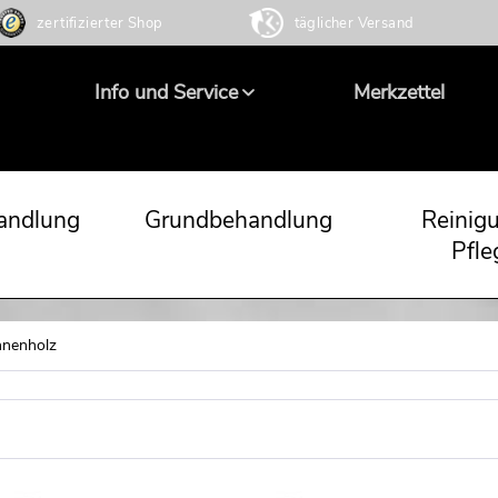
zertifizierter Shop
täglicher Versand
Info und Service
Merkzettel
andlung
Grundbehandlung
Reinig
Pfle
nnenholz