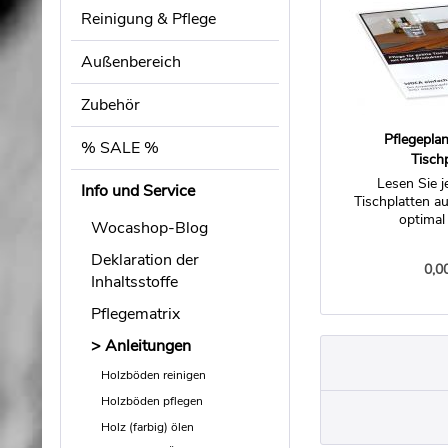
Reinigung & Pflege
Außenbereich
Zubehör
Pflegeplan
% SALE %
Tisch
Lesen Sie j
Info und Service
Tischplatten a
optimal
Wocashop-Blog
Deklaration der
0,0
Inhaltsstoffe
Pflegematrix
Anleitungen
Holzböden reinigen
Holzböden pflegen
Holz (farbig) ölen