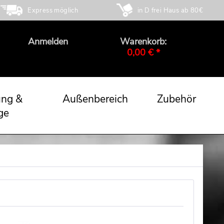
Express möglich
in D frei Haus ab 80€
Anmelden
Warenkorb:
0,00 € *
ung &
Außenbereich
Zubehör
ge