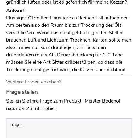
gründlich lüften oder ist es gefährlich für meine Katzen?
Antwort:
Flüssiges Öl sollten Haustiere auf keinen Fall aufnehmen.
Am besten also den Raum bis zur Trocknung des Öls
verschließen. Wenn das nicht geht: die geölten Stellen
brauchen Luft und Licht zum Trocknen. Karton sollte man
also immer nur kurz drauflegen, z.B. falls man
drüberlaufen muss.Als Dauerabdeckung für 1-2 Tage
müssen Sie eine Art Gitter drüberstülpen, so dass die
Trocknung nicht gestört wird, die Katzen aber nicht mit
der Stelle in Kontakt kommen können. Getrocknetes Öl ist
Weitere Fragen ansehen?
unbedentklich.
Frage stellen
Frage:
Stellen Sie Ihre Frage zum Produkt "Meister Bodenöl
Liebes Woca Team, beim Streichen unserer Holzdecke ist
natur ca. 25 ml Probe".
mir ein Missgeschick passiert und weisse Deckenfarbe
(Lackfarbe) auf unseren geölten PARKETTBODEN
gekommen. Die Farbe konnte ich vorsichtig mit einem
Schwamm abreiben, sie hat aber sehr unschöne und stark