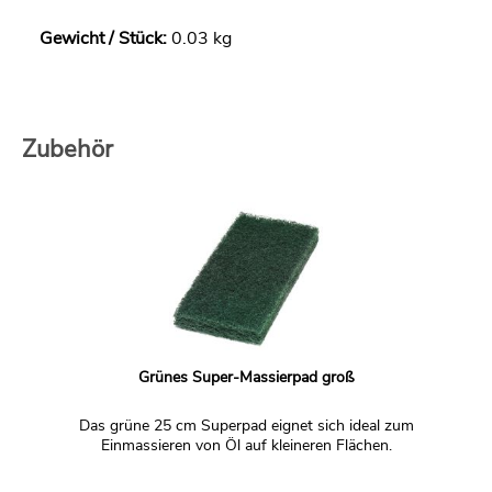
Sie uns empfehlen und können Sie uns hierzu ein Muster
Gewicht / Stück:
0.03 kg
zu senden. Mit herzlichen Dank und freundlichen Gruß
Familie S.
Antwort:
Für einen leichten Weißschimmer würden wir Ihnen das
Zubehör
Meister Bodenöl weiß
oder das etwas hellere
Meister
Colour Öl extraweiß
empfehlen. Beide erhalten Sie für
einen Test als 25ml Probe in unserem Shop.
Grünes Super-Massierpad groß
Das grüne 25 cm Superpad eignet sich ideal zum
Einmassieren von Öl auf kleineren Flächen.