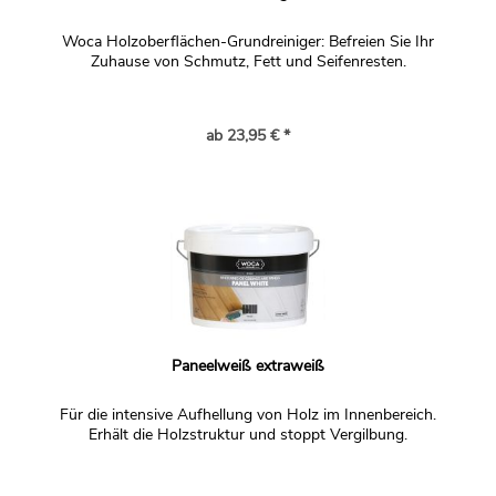
Wasser und entsprechend mehreren Aufträgen möglich.
Woca Holzoberflächen-Grundreiniger: Befreien Sie Ihr
Frage:
Zuhause von Schmutz, Fett und Seifenresten.
Hallo zusammen, wir haben gerade ein kleines
Holzhäuschen mit 60 m2 gebaut und würden gerne
unsere Fichte-Paneele mit Ihrem Paneelweiß aufhellen
ab 23,95 € *
und von Vergilbung schützen. Wir haben auch schon eine
kleine Menge gekauft und getestet. Allerdings gefällt uns
das Ergebnis mit der Rolle nicht und es erscheint uns
sehr aufwendig die großen Deckenflächen mit einem
50mm breiten Pinsel zu bearbeiten. Gerade auch, weil
nass-in-nass gearbeitet werden soll und es durch die
Vertiefung wo die Feder der Bretter sitzt auch immer
separat nachgearbeitet werden muss. Gibt es eine
Paneelweiß extraweiß
Möglichkeit das Paneelweiß auch großflächig zu
verarbeiten? Vielen Dank für Ihre Hilfe.
Für die intensive Aufhellung von Holz im Innenbereich.
Antwort:
Erhält die Holzstruktur und stoppt Vergilbung.
Die Herstellerangabe zum Auftrag lautet eigentlich
streichen oder rollen - ab dem zweiten Auftrag wird das