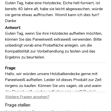
Guten Tag, habe eine Holzdecke, Eiche hell furniert, ist
bereits 40 Jahre alt, habe sie leicht abgewaschen, würde
sie gerne etwas auffrischen. Womit kann ich dies tun?
Danke
Antwort:
Guten Tag, wenn Sie ihre Holzdecke aufhellen möchten,
können Sie das Paneelweiß extraweiß verwenden. Bitte
unbedingt vorab eine Probefläche anlegen, um die
Kompatibilität zur Vorbehandlung zu testen und das
Ergebnis zu beurteilen.
Frage:
Hallo, wir würden unsere Holzbalkendecke gerne mit
Paneelweiß aufhellen. Leider ist dieses Produkt zur Zeit
nirgens zu kaufen. Können Sie uns sagen, ob und wann
das Paneelweiß wieder verfügbar sein wird? Danke!
Weitere Fragen ansehen?
Antwort:
Hallo,
Frage stellen
es gibt das Paneelweiß nur noch in der Variante