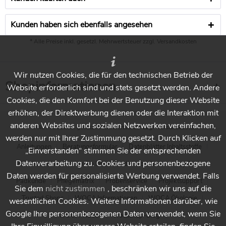
Frage:
Liebes Woca-Team, wir werden unser Dach innen mit
Kunden haben sich ebenfalls angesehen
Seekiefer-Sperrholzplatten verkleiden - diese möchte ich
* Alle Preise inkl. gesetzl. Mehrwertsteuer zzgl.
Versandkosten
gerne vorm "Vergilben" schützen (also hell, bleich,
natürlich). Wir können die Platten vor Befestigung
bearbeiten. Ist woca Paneelweiß für diese Art geeignet ?
Wir nutzen Cookies, die für den technischen Betrieb der
Herzlichen Dank & Viele Grüße !
Shopinformationen
Website erforderlich sind und stets gesetzt werden. Andere
Antwort:
Cookies, die den Komfort bei der Benutzung dieser Website
Grundsätzlich ja - die Verarbeitung auf grossen
erhöhen, der Direktwerbung dienen oder die Interaktion mit
zusammenhängenden Flächen ist aber nicht ganz einfach,
anderen Websites und sozialen Netzwerken vereinfachen,
* Alle Preise inkl. gesetzl. Mehrwertsteuer zzgl.
Versandkosten
da das Produkt schnell anzieht und ggf. nicht ansatzfrei
werden nur mit Ihrer Zustimmung gesetzt. Durch Klicken auf
gearbeitet werden kann. Ggf. lieber mit etwas Wasser
Anleitungen
Beratungsformular
Datenblätter Inhaltsstoffe
„Einverstanden“ stimmen Sie der entsprechenden
verdünnen und 2x streichen. Bitte Testfläche anlegen!
Datenverarbeitung zu. Cookies und personenbezogene
Händlersuche - Finden Sie Ihren Händler vor Ort
Holzpflege
Daten werden für personalisierte Werbung verwendet. Falls
Frage:
Padkunde
Pflegematrix
Probenservice
Projektsupport
wir möchten eine dunkel gebeizte offenporige Holzdecke
Sie dem
nicht zustimmen
, beschränken wir uns auf die
Trusted Shops
WOCA Informationen
WOCA Ökologie
kiefernhell haben ohne die Maserung zu verdecken. Also
wesentlichen Cookies. Weitere Informationen darüber, wie
keine Lackierung vornehmen . Wäre das mit Ihrem
Google Ihre personenbezogenen Daten verwendet, wenn Sie
WOCA Videos
Wocashop-Blog
Produkt möglich. Wir haben einen professionellen Maler