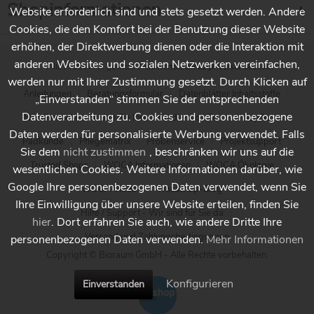
Shopinformationen
Website erforderlich sind und stets gesetzt werden. Andere
Cookies, die den Komfort bei der Benutzung dieser Website
erhöhen, der Direktwerbung dienen oder die Interaktion mit
anderen Websites und sozialen Netzwerken vereinfachen,
* Alle Preise inkl. gesetzl. Mehrwertsteuer zzgl.
Versandkosten
werden nur mit Ihrer Zustimmung gesetzt. Durch Klicken auf
Anleitungen
Beratungsformular
Datenblätter Inhaltsstoffe
„Einverstanden“ stimmen Sie der entsprechenden
Datenverarbeitung zu. Cookies und personenbezogene
Händlersuche - Finden Sie Ihren Händler vor Ort
Holzpflege
Daten werden für personalisierte Werbung verwendet. Falls
Padkunde
Pflegematrix
Probenservice
Projektsupport
Sie dem
nicht zustimmen
, beschränken wir uns auf die
Trusted Shops
WOCA Informationen
WOCA Ökologie
wesentlichen Cookies. Weitere Informationen darüber, wie
Google Ihre personenbezogenen Daten verwendet, wenn Sie
WOCA Videos
Wocashop-Blog
Ihre Einwilligung über unsere Website erteilen, finden Sie
Hilfe / Support - Wir sind für Sie da
hier
. Dort erfahren Sie auch, wie andere Dritte Ihre
Versand und Zahlungsbedingungen
personenbezogenen Daten verwenden.
Mehr Informationen
Copyright © Bioraum GmbH - Alle Rechte vorbehalten.
Konfigurieren
Einverstanden