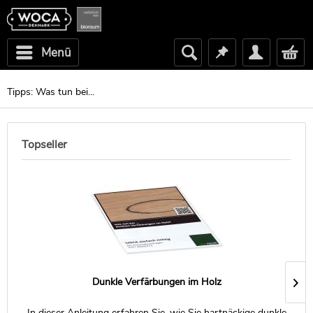
Menü
Tipps: Was tun bei...
Topseller
Dunkle Verfärbungen im Holz
In dieser Anleitung erfahren Sie, wie Sie hartnäckige dunkle