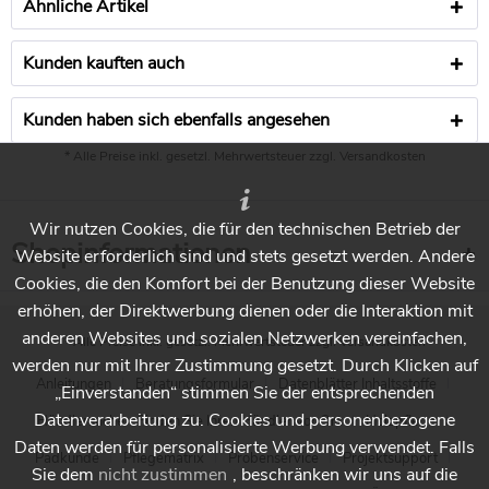
Ähnliche Artikel
Kunden kauften auch
Kunden haben sich ebenfalls angesehen
* Alle Preise inkl. gesetzl. Mehrwertsteuer zzgl.
Versandkosten
Wir nutzen Cookies, die für den technischen Betrieb der
Shopinformationen
Website erforderlich sind und stets gesetzt werden. Andere
Cookies, die den Komfort bei der Benutzung dieser Website
erhöhen, der Direktwerbung dienen oder die Interaktion mit
anderen Websites und sozialen Netzwerken vereinfachen,
* Alle Preise inkl. gesetzl. Mehrwertsteuer zzgl.
Versandkosten
werden nur mit Ihrer Zustimmung gesetzt. Durch Klicken auf
Anleitungen
Beratungsformular
Datenblätter Inhaltsstoffe
„Einverstanden“ stimmen Sie der entsprechenden
Datenverarbeitung zu. Cookies und personenbezogene
Händlersuche - Finden Sie Ihren Händler vor Ort
Holzpflege
Daten werden für personalisierte Werbung verwendet. Falls
Padkunde
Pflegematrix
Probenservice
Projektsupport
Sie dem
nicht zustimmen
, beschränken wir uns auf die