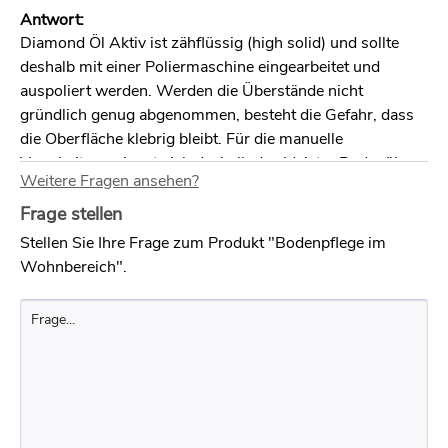
Antwort:
Diamond Öl Aktiv ist zähflüssig (high solid) und sollte
deshalb mit einer Poliermaschine eingearbeitet und
auspoliert werden. Werden die Überstände nicht
gründlich genug abgenommen, besteht die Gefahr, dass
die Oberfläche klebrig bleibt. Für die manuelle
Verarbeitung eignet sich deshalb das Meister Bodenöl
Weitere Fragen ansehen?
natur besser. Eine Intensivreinigung vor dem Ölauftrag
verbessert die Ölaufnahme.
Frage stellen
Stellen Sie Ihre Frage zum Produkt "Bodenpflege im
Frage:
Wohnbereich".
Ich habe mein geöltes Parkett mit ihrer Holzbodenseife
behandelt und sogar klar nachgewischt. Nun gibt es aber
einen gelblichen Abrieb. Gerade einen gelblichen Ton
wollten wir vermeiden und haben daher auch ein leicht
angeräuchertes Parkett gewählt. Gibt es nicht ein Produkt
ohne die unerwünschten gelben Farbpartikel?
Antwort: