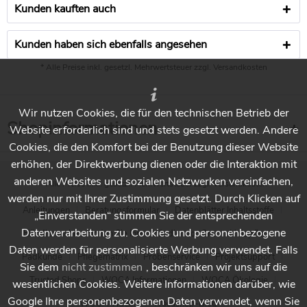
dass der Boden nun nicht mehr so "abweisend"
Kunden kauften auch
gegenüber Wasserflecken und Ölspritzern ist, d.h.
Wasser und Fett ziehen sofort in das Holz ein und
Kunden haben sich ebenfalls angesehen
hinterlassen Flecken. Da wir auch in der Küche
Holzboden haben, würden wir gerne wissen, ob wir
* Alle Preise inkl. gesetzl. Mehrwertsteuer zzgl.
Versandkosten
zumindestens in diesem Bereich den Boden etwas
"imprägnieren" könnten, um ihn "abweisender" gegen
Wir nutzen Cookies, die für den technischen Betrieb der
Verschmutzungen etc. zu machen. Wäre hier ihr
Shopinformationen
Website erforderlich sind und stets gesetzt werden. Andere
Hartwachsöl extrem bzw. Swift anwendbar? Was ist hier
Cookies, die den Komfort bei der Benutzung dieser Website
der Unterschied? Kann es auf das bestehende Öl
erhöhen, der Direktwerbung dienen oder die Interaktion mit
aufgetragen werden? Ich freue mich auf ihre
anderen Websites und sozialen Netzwerken vereinfachen,
Rückmeldung!
* Alle Preise inkl. gesetzl. Mehrwertsteuer zzgl.
Versandkosten
werden nur mit Ihrer Zustimmung gesetzt. Durch Klicken auf
Antwort:
Anleitungen
Beratungsformular
Datenblätter Inhaltsstoffe
„Einverstanden“ stimmen Sie der entsprechenden
Beide Hartwachsöle sind besonders robust. HWÖ
Datenverarbeitung zu. Cookies und personenbezogene
Extrem ist eher ein klassisches Öl, das eingepaddet und
Händlersuche - Finden Sie Ihren Händler vor Ort
Holzpflege
Daten werden für personalisierte Werbung verwendet. Falls
trockengerieben wird. Auch auf Woca vorgeölten Böden
Padkunde
Pflegematrix
Probenservice
Projektsupport
Sie dem
nicht zustimmen
, beschränken wir uns auf die
verwendbar. HWÖ Swift ist dünnflüssiger, wird mit Rolle
Trusted Shops
WOCA Informationen
WOCA Ökologie
wesentlichen Cookies. Weitere Informationen darüber, wie
aufgetragen und trocknet dann bei kurzer Trockenzeit
deutlich schichtbildend auf. Es ist damit leicht
Google Ihre personenbezogenen Daten verwendet, wenn Sie
WOCA Videos
Wocashop-Blog