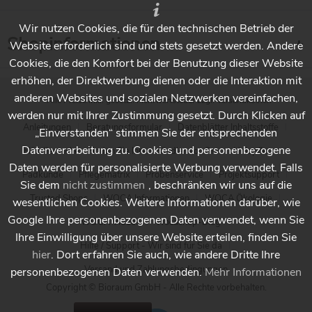
Wir nutzen Cookies, die für den technischen Betrieb der
Shopinformationen
Website erforderlich sind und stets gesetzt werden. Andere
Cookies, die den Komfort bei der Benutzung dieser Website
erhöhen, der Direktwerbung dienen oder die Interaktion mit
anderen Websites und sozialen Netzwerken vereinfachen,
* Alle Preise inkl. gesetzl. Mehrwertsteuer zzgl.
Versandkosten
werden nur mit Ihrer Zustimmung gesetzt. Durch Klicken auf
Anleitungen
Beratungsformular
Datenblätter Inhaltsstoffe
„Einverstanden“ stimmen Sie der entsprechenden
Datenverarbeitung zu. Cookies und personenbezogene
Händlersuche - Finden Sie Ihren Händler vor Ort
Holzpflege
Daten werden für personalisierte Werbung verwendet. Falls
Padkunde
Pflegematrix
Probenservice
Projektsupport
Sie dem
nicht zustimmen
, beschränken wir uns auf die
Trusted Shops
WOCA Informationen
WOCA Ökologie
wesentlichen Cookies. Weitere Informationen darüber, wie
Google Ihre personenbezogenen Daten verwendet, wenn Sie
WOCA Videos
Wocashop-Blog
Ihre Einwilligung über unsere Website erteilen, finden Sie
Hilfe / Support - Wir sind für Sie da
hier
. Dort erfahren Sie auch, wie andere Dritte Ihre
Versand und Zahlungsbedingungen
personenbezogenen Daten verwenden.
Mehr Informationen
Copyright © Bioraum GmbH - Alle Rechte vorbehalten.