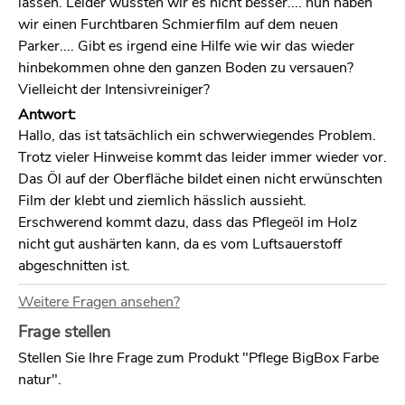
lassen. Leider wussten wir es nicht besser.... nun haben
wir einen Furchtbaren Schmierfilm auf dem neuen
Parker.... Gibt es irgend eine Hilfe wie wir das wieder
hinbekommen ohne den ganzen Boden zu versauen?
Vielleicht der Intensivreiniger?
Antwort:
Hallo, das ist tatsächlich ein schwerwiegendes Problem.
Trotz vieler Hinweise kommt das leider immer wieder vor.
Das Öl auf der Oberfläche bildet einen nicht erwünschten
Film der klebt und ziemlich hässlich aussieht.
Erschwerend kommt dazu, dass das Pflegeöl im Holz
nicht gut aushärten kann, da es vom Luftsauerstoff
abgeschnitten ist.
Manchmal besteht noch die Möglichkeit den Boden mit
Weitere Fragen ansehen?
Pflegeöl zu waschen, wenn das Öl noch frisch ist. Eine
Intensivreinigung ist nicht möglich. Eine entsprechende
Frage stellen
Schritt für Schritt Anleitung um klebriges Pflegeöl zu
Stellen Sie Ihre Frage zum Produkt "Pflege BigBox Farbe
entfernen, finden Sie hier unter
"Boden mit Pflegeöl
natur".
waschen"