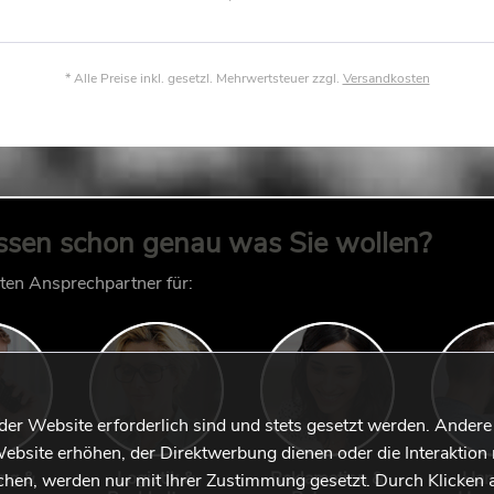
* Alle Preise inkl. gesetzl. Mehrwertsteuer zzgl.
Versandkosten
ssen schon genau was Sie wollen?
kten Ansprechpartner für:
 der Website erforderlich sind und stets gesetzt werden. Andere
ebsite erhöhen, der Direktwerbung dienen oder die Interaktion 
ung &
Logistik &
Reklamation &
Han
hen, werden nur mit Ihrer Zustimmung gesetzt. Durch Klicken 