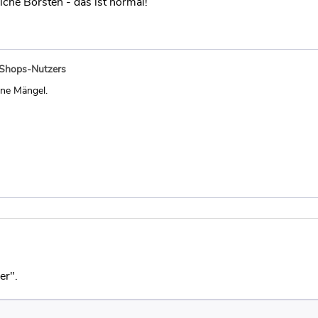
liche Borsten - das ist normal!
-Shops-Nutzers
ine Mängel.
er".