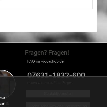
Fragen? Fragen!
FAQ im wocashop.de
07631-1832-600
freuen wir uns auf Ihre Fragen
Kontaktformular
mit
del &
auf
Technische Anwendungsberatung