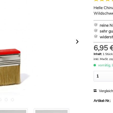
Helle Chin
Wildschwe
reine N
sehr g
widers
6,95 €
Inhalt:
1 Stück
inkl. MwSt.
zz
vorrätig, 
Vergleic
Artikel-Nr.: