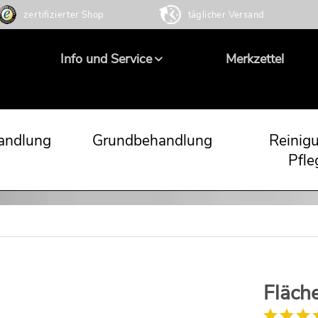
zertifizierter Shop
täglicher Versand
Info und Service
Merkzettel
andlung
Grundbehandlung
Reinig
Pfle
Fläch