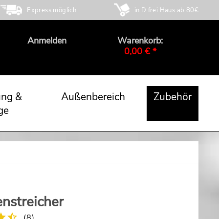
Express möglich
in D frei Haus ab 80€
Anmelden
Warenkorb:
0,00 € *
ung &
Außenbereich
Zubehör
ge
enstreicher
(
8
)