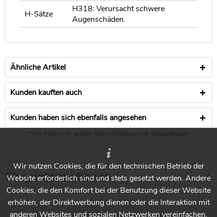
H318: Verursacht schwere
H-Sätze
Augenschäden.
Ähnliche Artikel
Kunden kauften auch
Kunden haben sich ebenfalls angesehen
* Alle Preise inkl. gesetzl. Mehrwertsteuer zzgl.
Versandkosten
Wir nutzen Cookies, die für den technischen Betrieb der
Shopinformationen
Website erforderlich sind und stets gesetzt werden. Andere
Cookies, die den Komfort bei der Benutzung dieser Website
erhöhen, der Direktwerbung dienen oder die Interaktion mit
anderen Websites und sozialen Netzwerken vereinfachen,
* Alle Preise inkl. gesetzl. Mehrwertsteuer zzgl.
Versandkosten