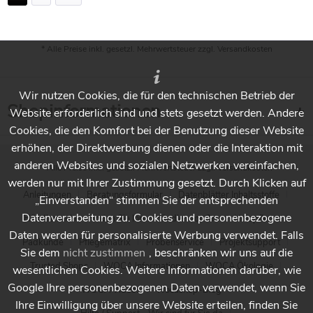
* Alle Preise inkl. gesetzl. Mehrwertsteuer zzgl.
Versandkosten
Wir nutzen Cookies, die für den technischen Betrieb der
Shopinformationen
Website erforderlich sind und stets gesetzt werden. Andere
Cookies, die den Komfort bei der Benutzung dieser Website
erhöhen, der Direktwerbung dienen oder die Interaktion mit
anderen Websites und sozialen Netzwerken vereinfachen,
* Alle Preise inkl. gesetzl. Mehrwertsteuer zzgl.
Versandkosten
werden nur mit Ihrer Zustimmung gesetzt. Durch Klicken auf
Anleitungen
Beratungsformular
Datenblätter Inhaltsstoffe
„Einverstanden“ stimmen Sie der entsprechenden
Datenverarbeitung zu. Cookies und personenbezogene
Händlersuche - Finden Sie Ihren Händler vor Ort
Holzpflege
Daten werden für personalisierte Werbung verwendet. Falls
Padkunde
Pflegematrix
Probenservice
Projektsupport
Sie dem
nicht zustimmen
, beschränken wir uns auf die
Trusted Shops
WOCA Informationen
WOCA Ökologie
wesentlichen Cookies. Weitere Informationen darüber, wie
Google Ihre personenbezogenen Daten verwendet, wenn Sie
WOCA Videos
Wocashop-Blog
Ihre Einwilligung über unsere Website erteilen, finden Sie