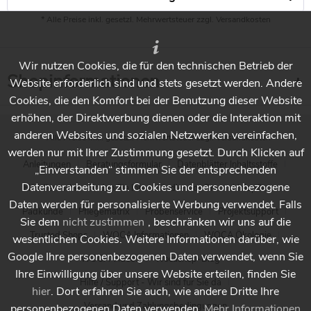
* Alle Preise inkl. gesetzl. Mehrwertsteuer zzgl.
Versandkosten
Wir nutzen Cookies, die für den technischen Betrieb der
Shopinformationen
Website erforderlich sind und stets gesetzt werden. Andere
Cookies, die den Komfort bei der Benutzung dieser Website
erhöhen, der Direktwerbung dienen oder die Interaktion mit
anderen Websites und sozialen Netzwerken vereinfachen,
* Alle Preise inkl. gesetzl. Mehrwertsteuer zzgl.
Versandkosten
werden nur mit Ihrer Zustimmung gesetzt. Durch Klicken auf
Anleitungen
Beratungsformular
Datenblätter Inhaltsstoffe
„Einverstanden“ stimmen Sie der entsprechenden
Datenverarbeitung zu. Cookies und personenbezogene
Händlersuche - Finden Sie Ihren Händler vor Ort
Holzpflege
Daten werden für personalisierte Werbung verwendet. Falls
Padkunde
Pflegematrix
Probenservice
Projektsupport
Sie dem
nicht zustimmen
, beschränken wir uns auf die
Trusted Shops
WOCA Informationen
WOCA Ökologie
wesentlichen Cookies. Weitere Informationen darüber, wie
Google Ihre personenbezogenen Daten verwendet, wenn Sie
WOCA Videos
Wocashop-Blog
Ihre Einwilligung über unsere Website erteilen, finden Sie
Hilfe / Support - Wir sind für Sie da
hier
. Dort erfahren Sie auch, wie andere Dritte Ihre
Versand und Zahlungsbedingungen
personenbezogenen Daten verwenden.
Mehr Informationen