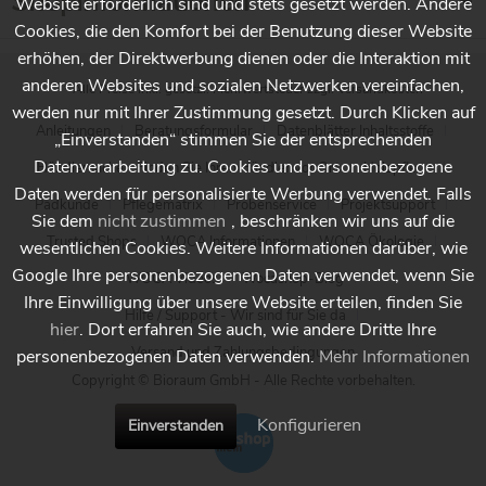
Shopinformationen
Website erforderlich sind und stets gesetzt werden. Andere
Cookies, die den Komfort bei der Benutzung dieser Website
erhöhen, der Direktwerbung dienen oder die Interaktion mit
anderen Websites und sozialen Netzwerken vereinfachen,
* Alle Preise inkl. gesetzl. Mehrwertsteuer zzgl.
Versandkosten
werden nur mit Ihrer Zustimmung gesetzt. Durch Klicken auf
Anleitungen
Beratungsformular
Datenblätter Inhaltsstoffe
„Einverstanden“ stimmen Sie der entsprechenden
Datenverarbeitung zu. Cookies und personenbezogene
Händlersuche - Finden Sie Ihren Händler vor Ort
Holzpflege
Daten werden für personalisierte Werbung verwendet. Falls
Padkunde
Pflegematrix
Probenservice
Projektsupport
Sie dem
nicht zustimmen
, beschränken wir uns auf die
Trusted Shops
WOCA Informationen
WOCA Ökologie
wesentlichen Cookies. Weitere Informationen darüber, wie
Google Ihre personenbezogenen Daten verwendet, wenn Sie
WOCA Videos
Wocashop-Blog
Ihre Einwilligung über unsere Website erteilen, finden Sie
Hilfe / Support - Wir sind für Sie da
hier
. Dort erfahren Sie auch, wie andere Dritte Ihre
Versand und Zahlungsbedingungen
personenbezogenen Daten verwenden.
Mehr Informationen
Copyright © Bioraum GmbH - Alle Rechte vorbehalten.
Konfigurieren
Einverstanden