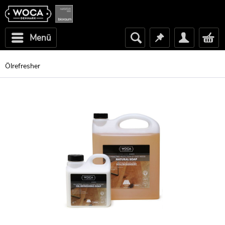
Menü
Ölrefresher