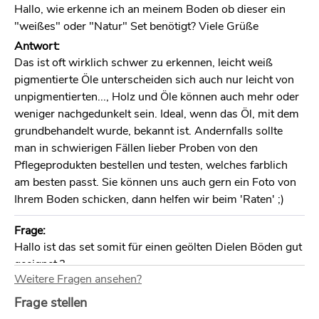
Hallo, wie erkenne ich an meinem Boden ob dieser ein
"weißes" oder "Natur" Set benötigt? Viele Grüße
Antwort:
Das ist oft wirklich schwer zu erkennen, leicht weiß
pigmentierte Öle unterscheiden sich auch nur leicht von
unpigmentierten..., Holz und Öle können auch mehr oder
weniger nachgedunkelt sein. Ideal, wenn das Öl, mit dem
grundbehandelt wurde, bekannt ist. Andernfalls sollte
man in schwierigen Fällen lieber Proben von den
Pflegeprodukten bestellen und testen, welches farblich
am besten passt. Sie können uns auch gern ein Foto von
Ihrem Boden schicken, dann helfen wir beim 'Raten' ;)
Frage:
Hallo ist das set somit für einen geölten Dielen Böden gut
geeignet ?
Weitere Fragen ansehen?
Antwort:
Ja, Seife und Refresher sind die Standard-Reinigungs-
Frage stellen
und Pflegemittel für geölte Holzböden. Frisch geölte