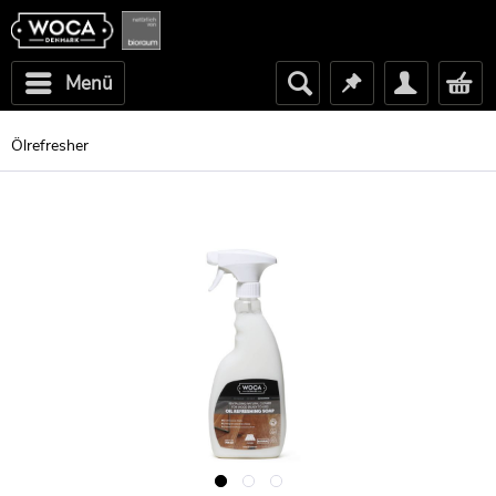
Menü
Ölrefresher