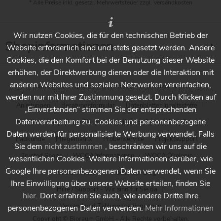
* Alle Preise inkl. gesetzl. Mehrwertsteuer zzgl.
Versandkosten
Wir nutzen Cookies, die für den technischen Betrieb der
Shopinformationen
Website erforderlich sind und stets gesetzt werden. Andere
Cookies, die den Komfort bei der Benutzung dieser Website
erhöhen, der Direktwerbung dienen oder die Interaktion mit
anderen Websites und sozialen Netzwerken vereinfachen,
* Alle Preise inkl. gesetzl. Mehrwertsteuer zzgl.
Versandkosten
werden nur mit Ihrer Zustimmung gesetzt. Durch Klicken auf
Anleitungen
Beratungsformular
Datenblätter Inhaltsstoffe
„Einverstanden“ stimmen Sie der entsprechenden
Datenverarbeitung zu. Cookies und personenbezogene
Händlersuche - Finden Sie Ihren Händler vor Ort
Holzpflege
Daten werden für personalisierte Werbung verwendet. Falls
Padkunde
Pflegematrix
Probenservice
Projektsupport
Sie dem
nicht zustimmen
, beschränken wir uns auf die
Trusted Shops
WOCA Informationen
WOCA Ökologie
wesentlichen Cookies. Weitere Informationen darüber, wie
Google Ihre personenbezogenen Daten verwendet, wenn Sie
WOCA Videos
Wocashop-Blog
Ihre Einwilligung über unsere Website erteilen, finden Sie
Hilfe / Support - Wir sind für Sie da
hier
. Dort erfahren Sie auch, wie andere Dritte Ihre
Versand und Zahlungsbedingungen
personenbezogenen Daten verwenden.
Mehr Informationen
Copyright © Bioraum GmbH - Alle Rechte vorbehalten.