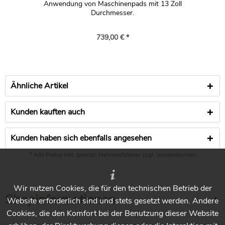
Anwendung von Maschinenpads mit 13 Zoll
Durchmesser.
739,00 € *
Ähnliche Artikel
Kunden kauften auch
Kunden haben sich ebenfalls angesehen
* Alle Preise inkl. gesetzl. Mehrwertsteuer zzgl.
Versandkosten
Wir nutzen Cookies, die für den technischen Betrieb der
Shopinformationen
Website erforderlich sind und stets gesetzt werden. Andere
Cookies, die den Komfort bei der Benutzung dieser Website