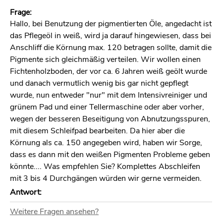
Frage:
Hallo, bei Benutzung der pigmentierten Öle, angedacht ist
das Pflegeöl in weiß, wird ja darauf hingewiesen, dass bei
Anschliff die Körnung max. 120 betragen sollte, damit die
Pigmente sich gleichmäßig verteilen. Wir wollen einen
Fichtenholzboden, der vor ca. 6 Jahren weiß geölt wurde
und danach vermutlich wenig bis gar nicht gepflegt
wurde, nun entweder "nur" mit dem Intensivreiniger und
grünem Pad und einer Tellermaschine oder aber vorher,
wegen der besseren Beseitigung von Abnutzungsspuren,
mit diesem Schleifpad bearbeiten. Da hier aber die
Körnung als ca. 150 angegeben wird, haben wir Sorge,
dass es dann mit den weißen Pigmenten Probleme geben
könnte.... Was empfehlen Sie? Komplettes Abschleifen
mit 3 bis 4 Durchgängen würden wir gerne vermeiden.
Antwort:
Körnung 150 ist die nächstfeinere Stufe nach 120, das
Weitere Fragen ansehen?
wird hinsichtlich Öl- und Pigmentaufnahme keinen