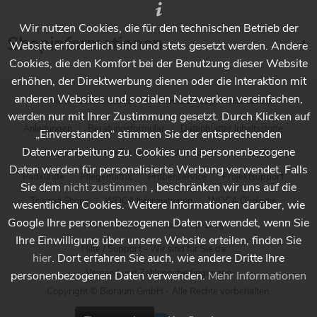
Wir nutzen Cookies, die für den technischen Betrieb der
Shopinformationen
Website erforderlich sind und stets gesetzt werden. Andere
Cookies, die den Komfort bei der Benutzung dieser Website
erhöhen, der Direktwerbung dienen oder die Interaktion mit
anderen Websites und sozialen Netzwerken vereinfachen,
* Alle Preise inkl. gesetzl. Mehrwertsteuer zzgl.
Versandkosten
werden nur mit Ihrer Zustimmung gesetzt. Durch Klicken auf
Anleitungen
Beratungsformular
Datenblätter Inhaltsstoffe
„Einverstanden“ stimmen Sie der entsprechenden
Datenverarbeitung zu. Cookies und personenbezogene
Händlersuche - Finden Sie Ihren Händler vor Ort
Holzpflege
Daten werden für personalisierte Werbung verwendet. Falls
Padkunde
Pflegematrix
Probenservice
Projektsupport
Sie dem
nicht zustimmen
, beschränken wir uns auf die
Trusted Shops
WOCA Informationen
WOCA Ökologie
wesentlichen Cookies. Weitere Informationen darüber, wie
Google Ihre personenbezogenen Daten verwendet, wenn Sie
WOCA Videos
Wocashop-Blog
Ihre Einwilligung über unsere Website erteilen, finden Sie
Hilfe / Support - Wir sind für Sie da
hier
. Dort erfahren Sie auch, wie andere Dritte Ihre
Versand und Zahlungsbedingungen
personenbezogenen Daten verwenden.
Mehr Informationen
Copyright © Bioraum GmbH - Alle Rechte vorbehalten.