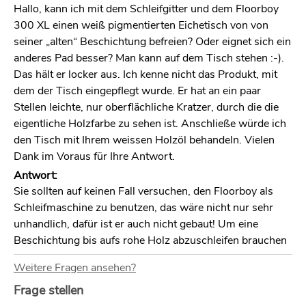
Hallo, kann ich mit dem Schleifgitter und dem Floorboy
300 XL einen weiß pigmentierten Eichetisch von von
seiner „alten“ Beschichtung befreien? Oder eignet sich ein
anderes Pad besser? Man kann auf dem Tisch stehen :-).
Das hält er locker aus. Ich kenne nicht das Produkt, mit
dem der Tisch eingepflegt wurde. Er hat an ein paar
Stellen leichte, nur oberflächliche Kratzer, durch die die
eigentliche Holzfarbe zu sehen ist. Anschließe würde ich
den Tisch mit Ihrem weissen Holzöl behandeln. Vielen
Dank im Voraus für Ihre Antwort.
Antwort:
Sie sollten auf keinen Fall versuchen, den Floorboy als
Schleifmaschine zu benutzen, das wäre nicht nur sehr
unhandlich, dafür ist er auch nicht gebaut! Um eine
Beschichtung bis aufs rohe Holz abzuschleifen brauchen
Sie einen geeigneten Exzenterschleifer o.ä. mit
Weitere Fragen ansehen?
entsprechend grobkörnigen Schleifmitteln.
Frage stellen