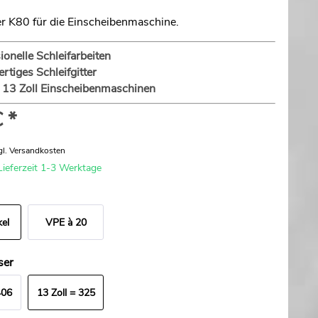
ter K80 für die Einscheibenmaschine.
ionelle Schleifarbeiten
tiges Schleifgitter
e 13 Zoll Einscheibenmaschinen
 *
gl. Versandkosten
Lieferzeit 1-3 Werktage
kel
VPE à 20
Stück
ser
406
13 Zoll = 325