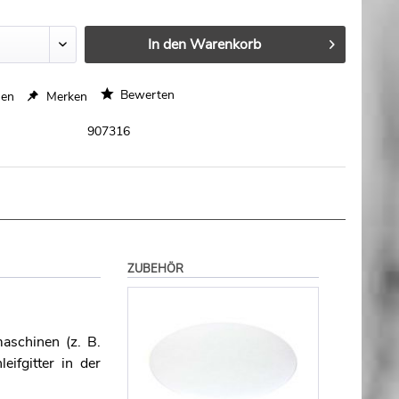
mm
In den
Warenkorb
Bewerten
hen
Merken
907316
ZUBEHÖR
aschinen (z. B.
ifgitter in der