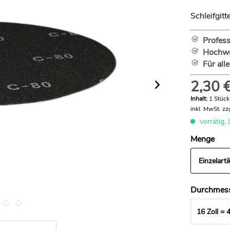
Schleifgit
Profess
Hochwer
Für all
2,30 €
Inhalt:
1 Stück
inkl. MwSt.
zz
vorrätig, 
Menge
Einzelarti
Durchmes
16 Zoll = 