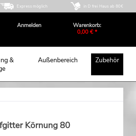
Express möglich
in D frei Haus ab 80€
Anmelden
Warenkorb:
0,00 € *
ung &
Außenbereich
Zubehör
ge
fgitter Körnung 80