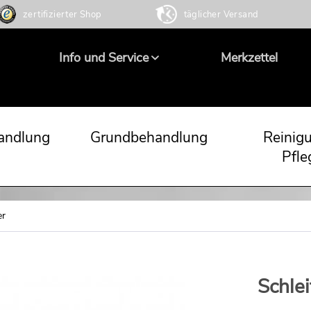
zertifizierter Shop
täglicher Versand
Info und Service
Merkzettel
andlung
Grundbehandlung
Reinig
Pfle
er
Schlei