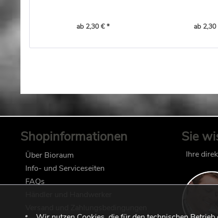
ab 2,30 € *
ab 2,30 
Shopinformationen
Sie wi
Ihre dire
Über Bioraum
Info- und Serviceseiten
FAQs
Händler und Handwerker
Versand und Zahlungsbedingungen
Wir nutzen Cookies, die für den technischen Betrieb