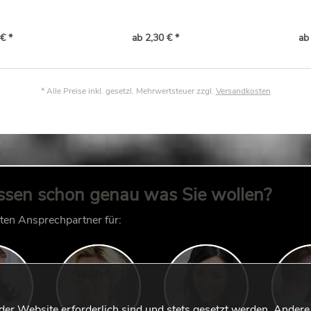
€ *
ab 2,30 € *
ab
* Alle Preise inkl. gesetzl. Mehrwertsteuer zzgl.
Versandkosten
ssen schon genau was Sie wollen?
kten Ansprechpartner für:
 der Website erforderlich sind und stets gesetzt werden. Andere