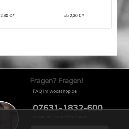
 2,30 € *
ab 2,30 € *
Fragen? Fragen!
FAQ im wocashop.de
07631-1832-600
freuen wir uns auf Ihre Fragen