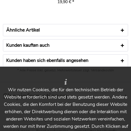
19,90 € *
Ähnliche Artikel
Kunden kauften auch
Kunden haben sich ebenfalls angesehen
* Alle Preise inkl. gesetzl. Mehrwertsteuer zzgl.
Versandkosten
Wir nutzen Cookies, die für den technischen Betrieb der
Shopinformationen
Website erforderlich sind und stets gesetzt werden. Andere
Cookies, die den Komfort bei der Benutzung dieser Website
erhöhen, der Direktwerbung dienen oder die Interaktion mit
anderen Websites und sozialen Netzwerken vereinfachen,
* Alle Preise inkl. gesetzl. Mehrwertsteuer zzgl.
Versandkosten
werden nur mit Ihrer Zustimmung gesetzt. Durch Klicken auf