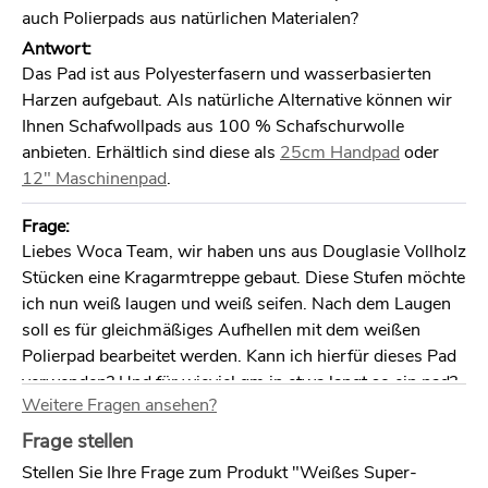
auch Polierpads aus natürlichen Materialen?
Antwort:
Das Pad ist aus Polyesterfasern und wasserbasierten
Harzen aufgebaut. Als natürliche Alternative können wir
Ihnen Schafwollpads aus 100 % Schafschurwolle
anbieten. Erhältlich sind diese als
25cm Handpad
oder
12" Maschinenpad
.
Frage:
Liebes Woca Team, wir haben uns aus Douglasie Vollholz
Stücken eine Kragarmtreppe gebaut. Diese Stufen möchte
ich nun weiß laugen und weiß seifen. Nach dem Laugen
soll es für gleichmäßiges Aufhellen mit dem weißen
Polierpad bearbeitet werden. Kann ich hierfür dieses Pad
verwenden? Und für wieviel qm in etwa langt so ein pad?
Weitere Fragen ansehen?
Vielen lieben Dank im Voraus, Mila
Antwort:
Frage stellen
Sie wollen nach dem Laugen die Oberfläche mit den Pads
Stellen Sie Ihre Frage zum Produkt "Weißes Super-