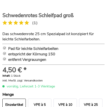
Schwedenrotes Schleifpad groß
(
1
)
Das schwedenrote 25 cm Spezialpad ist konzipiert für
leichte Schleifarbeiten.
Pad für leichte Schleifarbeiten
entspricht der Körnung 150
entfernt Vergrauungen
4,50 € *
Inhalt:
1 Stück
inkl. MwSt.
zzgl. Versandkosten
vorrätig, Lieferzeit 1-3 Werktage
Menge
Einzelartikel
VPE à 5
VPE à 10
VPE à 25