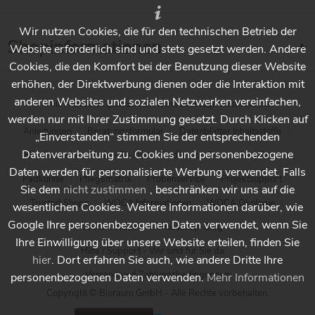
Wir nutzen Cookies, die für den technischen Betrieb der
Shopinformationen
Website erforderlich sind und stets gesetzt werden. Andere
Cookies, die den Komfort bei der Benutzung dieser Website
erhöhen, der Direktwerbung dienen oder die Interaktion mit
anderen Websites und sozialen Netzwerken vereinfachen,
* Alle Preise inkl. gesetzl. Mehrwertsteuer zzgl.
Versandkosten
werden nur mit Ihrer Zustimmung gesetzt. Durch Klicken auf
Anleitungen
Beratungsformular
Datenblätter Inhaltsstoffe
„Einverstanden“ stimmen Sie der entsprechenden
Datenverarbeitung zu. Cookies und personenbezogene
Händlersuche - Finden Sie Ihren Händler vor Ort
Holzpflege
Daten werden für personalisierte Werbung verwendet. Falls
Padkunde
Pflegematrix
Probenservice
Projektsupport
Sie dem
nicht zustimmen
, beschränken wir uns auf die
Trusted Shops
WOCA Informationen
WOCA Ökologie
wesentlichen Cookies. Weitere Informationen darüber, wie
Google Ihre personenbezogenen Daten verwendet, wenn Sie
WOCA Videos
Wocashop-Blog
Ihre Einwilligung über unsere Website erteilen, finden Sie
Hilfe / Support - Wir sind für Sie da
hier
. Dort erfahren Sie auch, wie andere Dritte Ihre
Versand und Zahlungsbedingungen
personenbezogenen Daten verwenden.
Mehr Informationen
Copyright © Bioraum GmbH - Alle Rechte vorbehalten.