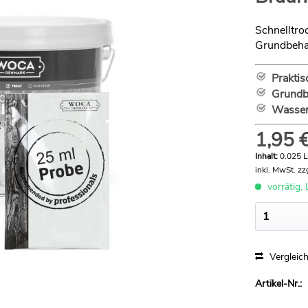
Schnelltro
Grundbeha
Prakti
Grundb
Wasser
1,95 €
Inhalt:
0.025 Li
inkl. MwSt.
zz
vorrätig, 
Vergleic
Artikel-Nr.: