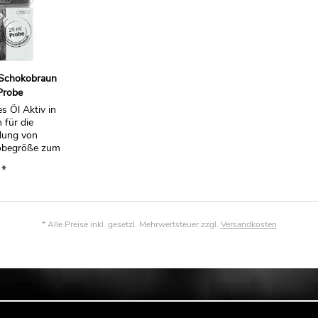
 Schokobraun
Probe
s Öl Aktiv in
 für die
lung von
obegröße zum
.
 *
* Alle Preise inkl. gesetzl. Mehrwertsteuer zzgl.
Versandkosten