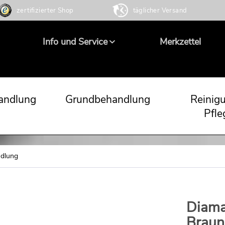
zertifizierter Shop
täglicher Versand
Info und Service
Merkzettel
andlung
Grundbehandlung
Reinig
Pfle
dlung
Diama
Braun