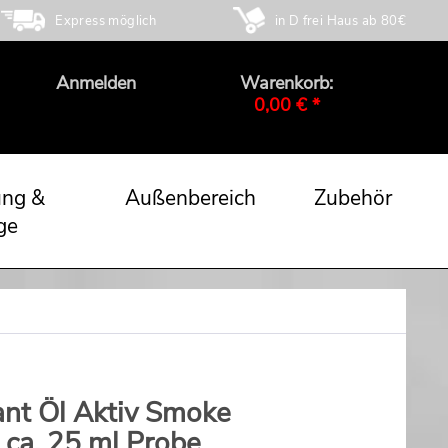
Express möglich
in D frei Haus ab 80€
Anmelden
Warenkorb:
0,00 € *
ung &
Außenbereich
Zubehör
ge
nt Öl Aktiv Smoke
 ca. 25 ml Probe