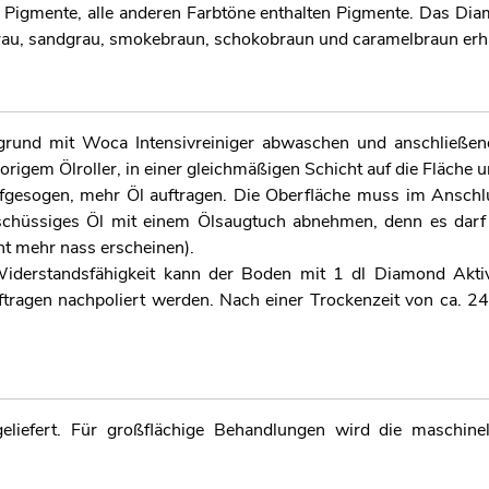
 Pigmente, alle anderen Farbtöne enthalten Pigmente. Das Diam
grau, sandgrau, smokebraun, schokobraun und caramelbraun erhä
rgrund mit Woca Intensivreiniger abwaschen und anschließe
origem Ölroller, in einer gleichmäßigen Schicht auf die Fläche 
aufgesogen, mehr Öl auftragen. Die Oberfläche muss im Ansch
rschüssiges Öl mit einem Ölsaugtuch abnehmen, denn es darf 
ht mehr nass erscheinen).
Widerstandsfähigkeit kann der Boden mit 1 dl Diamond Akt
ragen nachpoliert werden. Nach einer Trockenzeit von ca. 24
eliefert. Für großflächige Behandlungen wird die maschinel