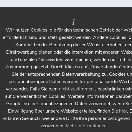
mit der Holzbodenseife Weiß arbeiten würden, statt mit
der in Natur? Würde sich auch ohne vorheriges
Abschleifen und Laugen über die Zeit ein leicht
aufhellender Effekt einstellen?
Wir nutzen Cookies, die für den technischen Betrieb der We
Antwort:
erforderlich sind und stets gesetzt werden. Andere Cookies, d
Genau so - man kann von der weißen Seife keine Wunder
Komfort bei der Benutzung dieser Website erhöhen, der
erwarten (dazu ist der Seifenanteil im Wasser zu gering
Direktwerbung dienen oder die Interaktion mit anderen Webs
und ein intakt geölter Boden nimmt relativ wenig Pigment
und sozialen Netzwerken vereinfachen, werden nur mit Ihr
auf), aber der Boden wird nach mehreren Anwendungen
Zustimmung gesetzt. Durch Klicken auf „Einverstanden“ st
etwas heller.
Sie der entsprechenden Datenverarbeitung zu. Cookies u
personenbezogene Daten werden für personalisierte Werb
Frage:
verwendet. Falls Sie dem
nicht zustimmen
, beschränken wi
Hallo, muss bei mehrmaligen Seifvorgängen (3-4 mal
auf die wesentlichen Cookies. Weitere Informationen darüber
nacheinander) das Holz nochmals geschliffen werden?
Google Ihre personenbezogenen Daten verwendet, wenn Sie 
Unser Holz wird nämlich nach dem Seifen sehr rau und
ich möchte ungern das schöne Farbergebnis missen.
Einwilligung über unsere Website erteilen, finden Sie
hier
. 
Vielen Dank!
erfahren Sie auch, wie andere Dritte Ihre personenbezogenen
verwenden.
Mehr Informationen
Antwort: