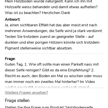
Mein Holzböden wurde naturgeölt. Kann ich ihn mit
Holzseife weiss behandeln und damit etwas aufhellen?
Was ist zu beachten? Herzlichen Dank
Antwort:
Ja, einen sichtbaren Effekt hat das aber meist erst nach
mehreren Anwendungen, die Seife wird ja stark verdünnt.
Testen Sie trotzdem zuerst an geeigneter Stelle - auf
dunklen und eher porigen Hölzern könnte sich trotzdem
Pigment stellenweise sichtbar absetzen.
Frage:
Guten Tag, 1. Wie oft sollte man einen Parkett nass mit
dieser Seife reinigen? Gibt es da eine Empfehlung? 2.
Reicht es auch, den Boden ein Mal zu wischen oder muss
man immer noch ein zweites Mal hinterher? Im Video
wird ja gewischt, ausgewrungen und noch einmal
Weitere Fragen ansehen?
nachgewischt. 3. Sollte man den Boden auch öfters ölen?
Oder kann man sich das durch die Verwendung dieser
Frage stellen
Seife sparen? Unser Boden ist ungefähr 1.5 Jahre alt und
Stellen Sie Ihre Frage zum Produkt "Holzbodenseife