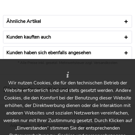
Ähnliche Artikel
Kunden kauften auch
Kunden haben sich ebenfalls angesehen
* Alle Preise inkl. gesetzl. Mehrwertsteuer zzgl.
Versandkosten
Wir nutzen Cookies, die für den technischen Betrieb der
Shopinformationen
Website erforderlich sind und stets gesetzt werden. Andere
Cookies, die den Komfort bei der Benutzung dieser Website
erhöhen, der Direktwerbung dienen oder die Interaktion mit
anderen Websites und sozialen Netzwerken vereinfachen,
* Alle Preise inkl. gesetzl. Mehrwertsteuer zzgl.
Versandkosten
werden nur mit Ihrer Zustimmung gesetzt. Durch Klicken auf
Anleitungen
Beratungsformular
Datenblätter Inhaltsstoffe
„Einverstanden“ stimmen Sie der entsprechenden