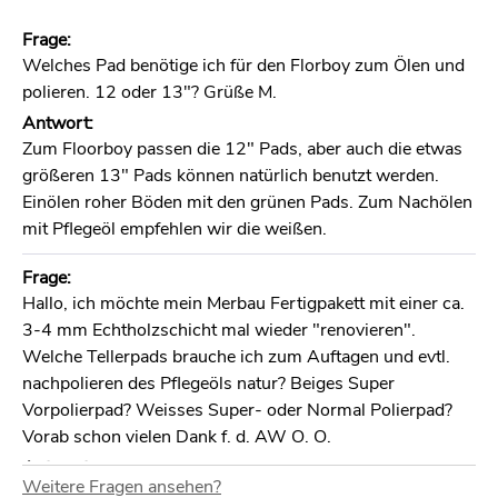
Frage:
Welches Pad benötige ich für den Florboy zum Ölen und
polieren. 12 oder 13"? Grüße M.
Antwort:
Zum Floorboy passen die 12" Pads, aber auch die etwas
größeren 13" Pads können natürlich benutzt werden.
Einölen roher Böden mit den grünen Pads. Zum Nachölen
mit Pflegeöl empfehlen wir die weißen.
Frage:
Hallo, ich möchte mein Merbau Fertigpakett mit einer ca.
3-4 mm Echtholzschicht mal wieder "renovieren".
Welche Tellerpads brauche ich zum Auftagen und evtl.
nachpolieren des Pflegeöls natur? Beiges Super
Vorpolierpad? Weisses Super- oder Normal Polierpad?
Vorab schon vielen Dank f. d. AW O. O.
Antwort:
Weitere Fragen ansehen?
Standardpad für Pflegeölverarbeitung ist das weiße, aber