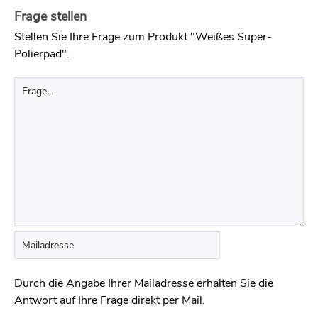
auch beige, geringfügig gröber, ist ok. Die Superpads
Frage stellen
haben, weil dicker, längere Standzeiten und sind zudem
Stellen Sie Ihre Frage zum Produkt "Weißes Super-
bei nicht völlig planen Bodenflächen von Vorteil, weil sie
Polierpad".
sich besser anpassen.
Durch die Angabe Ihrer Mailadresse erhalten Sie die
Antwort auf Ihre Frage direkt per Mail.