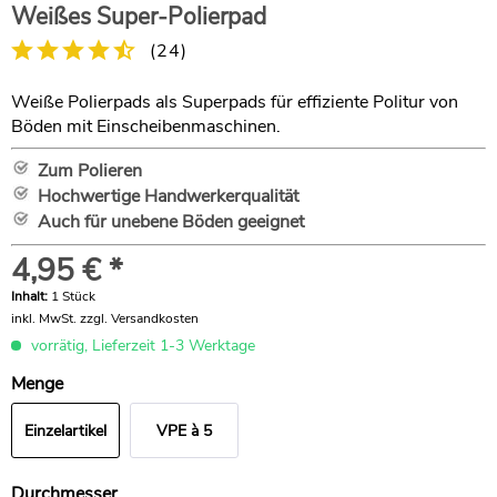
Weißes Super-Polierpad
(
24
)
Weiße Polierpads als Superpads für effiziente Politur von
Böden mit Einscheibenmaschinen.
Zum Polieren
Hochwertige Handwerkerqualität
Auch für unebene Böden geeignet
4,95 € *
Inhalt:
1 Stück
inkl. MwSt.
zzgl. Versandkosten
vorrätig, Lieferzeit 1-3 Werktage
Menge
Einzelartikel
VPE à 5
Stück
Durchmesser