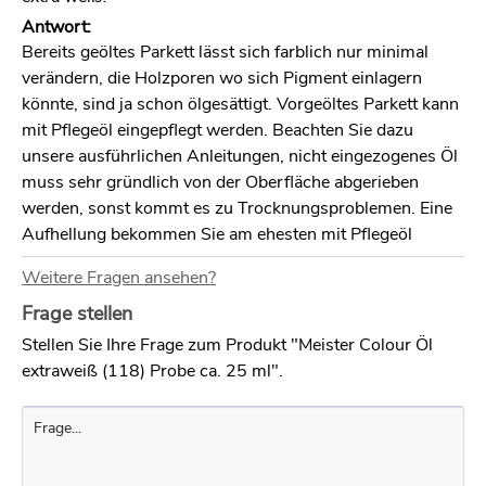
Antwort:
Bereits geöltes Parkett lässt sich farblich nur minimal
verändern, die Holzporen wo sich Pigment einlagern
könnte, sind ja schon ölgesättigt. Vorgeöltes Parkett kann
mit Pflegeöl eingepflegt werden. Beachten Sie dazu
unsere ausführlichen Anleitungen, nicht eingezogenes Öl
muss sehr gründlich von der Oberfläche abgerieben
werden, sonst kommt es zu Trocknungsproblemen. Eine
Aufhellung bekommen Sie am ehesten mit Pflegeöl
extraweiß und durch Unterhaltsreinigung und - pflege mit
Weitere Fragen ansehen?
Woca Holzbodenseife weiß und Woca Öl Refresher
weiß.
Frage stellen
Stellen Sie Ihre Frage zum Produkt "Meister Colour Öl
Frage:
extraweiß (118) Probe ca. 25 ml".
Hallo, wir haben eine Abdeckplatte für unser Sideboard in
Eiche anfertigen lassen und wollen dieses gerne weiß
Ölen. Wäre das dann das richtige Produkt ? Viele Grüße
M. S.