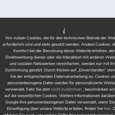
möchten Eichenparkett als Fischgrät verlegen und den
Gesamteindruck hell lassen. Vielen Dank
Antwort:
Beide Produkte sind im Ergebnis gleich strapazierfähig,
der Hauptunterschied liegt in der nahezu lösemittelfreien
Verarbeitung und Trocknung des Diamond (High solid)
Wir nutzen Cookies, die für den technischen Betrieb der We
Öls. Da dieses deutlich zäher ist empfehlen wir es nur für
erforderlich sind und stets gesetzt werden. Andere Cookies, d
maschinelle Verarbeitung. Beide feuern das Holz deutlich
Komfort bei der Benutzung dieser Website erhöhen, der
an. Von beiden gibt es deshalb weiß pigmentierte
Direktwerbung dienen oder die Interaktion mit anderen Webs
Varianten, um diesem Anfeuerungseffekt
und sozialen Netzwerken vereinfachen, werden nur mit Ihr
entgegenzuwirken oder das Holz sogar weißlich
Zustimmung gesetzt. Durch Klicken auf „Einverstanden“ st
aufzuhellen.
Sie der entsprechenden Datenverarbeitung zu. Cookies u
Die Woca Öle 'weiß' (Meister Colour Öl & Diamond Öl)
personenbezogene Daten werden für personalisierte Werb
haben einen Weißpigmentanteil von 5-7%
Die Woca Öle 'extraweiß' (Meister Colour Öl, Diamond Öl
verwendet. Falls Sie dem
nicht zustimmen
, beschränken wi
haben einen Weißpigmentanteil von 13%
auf die wesentlichen Cookies. Weitere Informationen darüber
Durch die verschiedenenen Festkörperanteile werden die
Google Ihre personenbezogenen Daten verwendet, wenn Sie 
Produkte mit gleichem Pigmentanteil im Ergebnis aber
Einwilligung über unsere Website erteilen, finden Sie
hier
. 
unterschiedlich weiß: das Meister Colour Öl schwächer