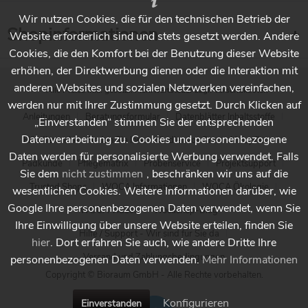
Wir nutzen Cookies, die für den technischen Betrieb der
Shopinformationen
Website erforderlich sind und stets gesetzt werden. Andere
Cookies, die den Komfort bei der Benutzung dieser Website
erhöhen, der Direktwerbung dienen oder die Interaktion mit
anderen Websites und sozialen Netzwerken vereinfachen,
* Alle Preise inkl. gesetzl. Mehrwertsteuer zzgl.
Versandkosten
werden nur mit Ihrer Zustimmung gesetzt. Durch Klicken auf
Anleitungen
Beratungsformular
Datenblätter Inhaltsstoffe
„Einverstanden“ stimmen Sie der entsprechenden
Datenverarbeitung zu. Cookies und personenbezogene
Händlersuche - Finden Sie Ihren Händler vor Ort
Holzpflege
Daten werden für personalisierte Werbung verwendet. Falls
Padkunde
Pflegematrix
Probenservice
Projektsupport
Sie dem
nicht zustimmen
, beschränken wir uns auf die
Trusted Shops
WOCA Informationen
WOCA Ökologie
wesentlichen Cookies. Weitere Informationen darüber, wie
Google Ihre personenbezogenen Daten verwendet, wenn Sie
WOCA Videos
Wocashop-Blog
Ihre Einwilligung über unsere Website erteilen, finden Sie
Hilfe / Support - Wir sind für Sie da
hier
. Dort erfahren Sie auch, wie andere Dritte Ihre
Versand und Zahlungsbedingungen
personenbezogenen Daten verwenden.
Mehr Informationen
Copyright © Bioraum GmbH - Alle Rechte vorbehalten.
Konfigurieren
Einverstanden