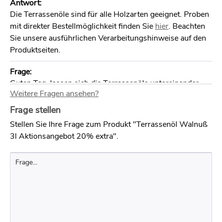
Antwort:
Die Terrassenöle sind für alle Holzarten geeignet. Proben
mit direkter Bestellmöglichkeit finden Sie
hier
. Beachten
Sie unsere ausführlichen Verarbeitungshinweise auf den
Produktseiten.
Frage:
Guten Tag, lassen sich die Terrassenöle untereinander
Weitere Fragen ansehen?
mischen? ( z.B. Walnuss und Anthrazit) Viele Grüße R. S.
Antwort:
Frage stellen
Hallo Frau Sturm, ja die Öle können Sie untereinander
Stellen Sie Ihre Frage zum Produkt "Terrassenöl Walnuß
mischen. Schreiben Sie sich allerdings das Verhältnis auf.
3l Aktionsangebot 20% extra".
WIr können leider auf einem Foto nicht erkennen welche
Öle wie gemischt wurden ;-)