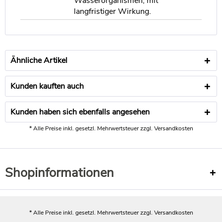
Wasserorganismen, mit
Antwort:
langfristiger Wirkung.
Hallo, die Exterior Öle sind auch für Bambus geeignet. Die
Farbe ist dabei eine reine Geschmackssache. Damit es
keine Überraschungen gibt, sollten Sie vorab
Probestücken anlegen. Dafür haben wir extra die
Proben
im Shop
Ähnliche Artikel
. Günstige Sets - auch mit Pinsel/ Bürste finden
Sie hier:
https://www.wocashop.de/cat/index/sCategory/899
Kunden kauften auch
Kunden haben sich ebenfalls angesehen
* Alle Preise inkl. gesetzl. Mehrwertsteuer zzgl.
Versandkosten
Shopinformationen
* Alle Preise inkl. gesetzl. Mehrwertsteuer zzgl.
Versandkosten