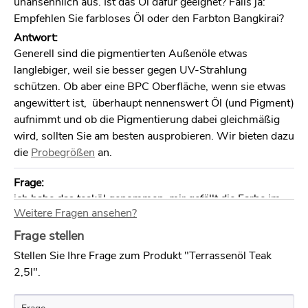
unansehnlich aus. Ist das Öl dafür geeignet? Falls ja:
Empfehlen Sie farbloses Öl oder den Farbton Bangkirai?
Antwort:
Generell sind die pigmentierten Außenöle etwas
langlebiger, weil sie besser gegen UV-Strahlung
schützen. Ob aber eine BPC Oberfläche, wenn sie etwas
angewittert ist, überhaupt nennenswert Öl (und Pigment)
aufnimmt und ob die Pigmentierung dabei gleichmäßig
wird, sollten Sie am besten ausprobieren. Wir bieten dazu
die
Probegrößen
an.
Frage:
ich habe das teaköl genommen, mir gefällt die Farbe im
Weitere Fragen ansehen?
Nachhinein nicht. wie kann ich die farbe wieder
runterbekommen? mit dem aussenreiniger?
Frage stellen
Antwort:
Stellen Sie Ihre Frage zum Produkt "Terrassenöl Teak
O je..., wir bieten Probegrößen der Öle zum Testen an,
2,5l".
damit kann man den Farbton auf dem verwendeten Holz
am besten einschätzen. Wenn aber bereits die Fläche