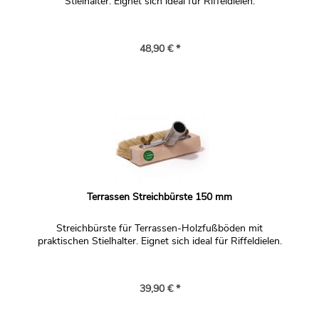
Stielhalter. Eignet sich ideal für Riffeldielen.
Bambus können Sie wie Holz schutzbehandeln, dafür
kommen alle
WOCA Terrassenöle
in Frage. Sie
unterscheiden sich nur in der Pigmentierung.
48,90 € *
Frage:
Wir haben MOSO Bamboo X-treme neu verlegt. Das
Material ist mit WOCA werkseitig vorbehandelt, also
auch ausreichend getrocknet. Während der
Terrassenarbeiten lagen einzelne Bretter auf der neuen
Terrasse. Nach Regen zeichnen sich nun die Ränder
deutlich ab. Mit einem Lappen und Wasser lässt sich dies
Terrassen Streichbürste 150 mm
nicht einfach entfernen. Verschwinden dieser Ränder mit
der Zeit wieder automatisch, muss mit Exterior Öl Teak
Streichbürste für Terrassen-Holzfußböden mit
nachbehandelt werden oder was ist zu tun?
praktischen Stielhalter. Eignet sich ideal für Riffeldielen.
Antwort:
Wenn das Problem NACH dem Auftrag des Exterior Öls
auftrat, gab es zu früh einen Wasserkontakt mit dem
39,90 € *
Holz. Wenn das Holz nur im vorbehandelten Zustand