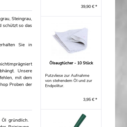
Riffeldielen.
39,90 € *
grau, Steingrau,
d schützt so das
rhalten Sie in
Ölsaugtücher - 10 Stück
ichtimprägniert
abhängt. Unsere
Putzvliese zur Aufnahme
fehlen, mit dem
von stehendem Öl und zur
Shop Proben der
Endpolitur.
3,95 € *
 Öl gründlich.