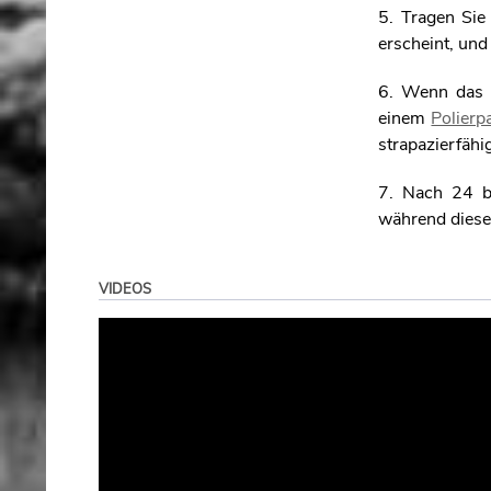
5. Tragen Sie 
erscheint, un
6. Wenn das H
einem
Polierp
strapazierfähi
7. Nach 24 bi
während dieser
VIDEOS