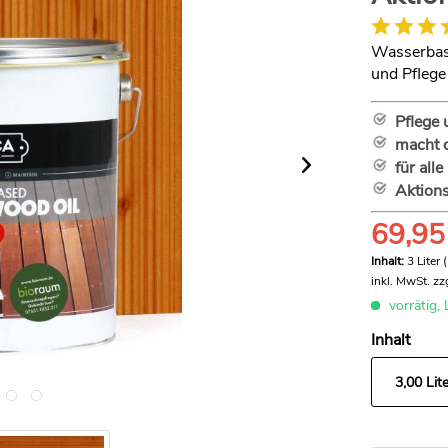
Wasserbasi
und Pflege
Pflege 
macht 
für all
Aktions
69,95
Inhalt:
3 Liter 
inkl. MwSt.
zz
vorrätig, 
Inhalt
3,00 Lite