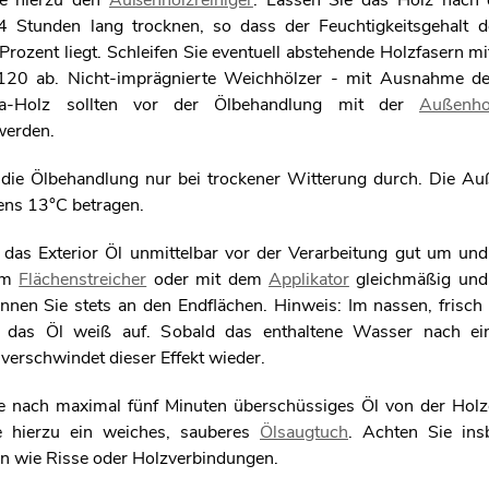
e hierzu den
Außenholzreiniger
. Lassen Sie das Holz nach 
 Stunden lang trocknen, so dass der Feuchtigkeitsgehalt d
rozent liegt. Schleifen Sie eventuell abstehende Holzfasern mi
120 ab. Nicht-imprägnierte Weichhölzer - mit Ausnahme de
a-Holz sollten vor der Ölbehandlung mit der
Außenho
werden.
 die Ölbehandlung nur bei trockener Witterung durch. Die A
tens 13°C betragen.
 das Exterior Öl unmittelbar vor der Verarbeitung gut um und
nem
Flächenstreicher
oder mit dem
Applikator
gleichmäßig und
innen Sie stets an den Endflächen. Hinweis: Im nassen, frisch
t das Öl weiß auf. Sobald das enthaltene Wasser nach ei
, verschwindet dieser Effekt wieder.
 nach maximal fünf Minuten überschüssiges Öl von der Holz
 hierzu ein weiches, sauberes
Ölsaugtuch
. Achten Sie ins
len wie Risse oder Holzverbindungen.