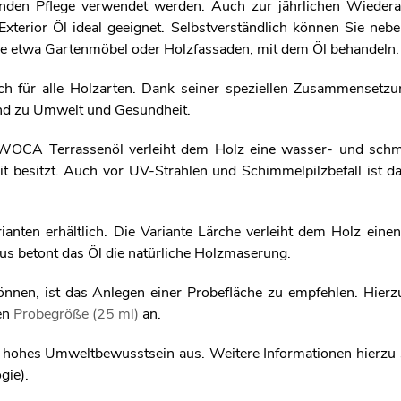
nden Pflege verwendet werden. Auch zur jährlichen Wiedera
erior Öl ideal geeignet. Selbstverständlich können Sie nebe
ie etwa Gartenmöbel oder Holzfassaden, mit dem Öl behandeln
h für alle Holzarten. Dank seiner speziellen Zusammensetzun
nd zu Umwelt und Gesundheit.
 WOCA Terrassenöl verleiht dem Holz eine wasser- und sch
t besitzt. Auch vor UV-Strahlen und Schimmelpilzbefall ist d
anten erhältlich. Die Variante Lärche verleiht dem Holz einen
aus betont das Öl die natürliche Holzmaserung.
nnen, ist das Anlegen einer Probefläche zu empfehlen. Hierz
hen
Probegröße (25 ml)
an.
hohes Umweltbewusstsein aus. Weitere Informationen hierzu 
gie).