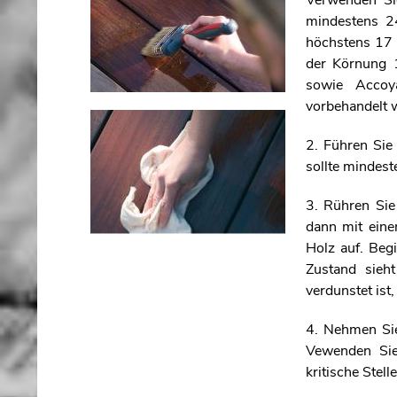
Verwenden Si
mindestens 24
höchstens 17 P
der Körnung 
sowie Accoy
vorbehandelt 
2. Führen Sie
sollte mindes
3. Rühren Sie
dann mit ei
Holz auf. Beg
Zustand sieh
verdunstet ist
4. Nehmen Sie
Vewenden Sie
kritische Stel