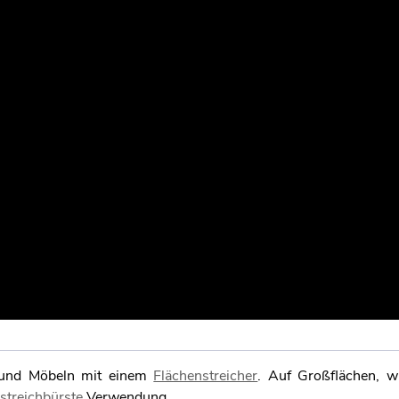
n und Möbeln mit einem
Flächenstreicher
. Auf Großflächen, w
streichbürste
Verwendung.