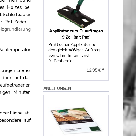
der Reinigung
es Holzes bei
t Schleifpapier
r Rot-Zeder -
lzgrundierung
Applikator zum Öl auftragen
9 Zoll (mit Pad)
Praktischer Applikator für
ußentemperatur
den gleichmäßigen Auftrag
von Öl im Innen- und
Außenbereich.
 tragen Sie es
12,95 € *
 dünn auf das
 aufgetragenen
ANLEITUNGEN
nigen Minuten
oberfläche ab.
besondere auf