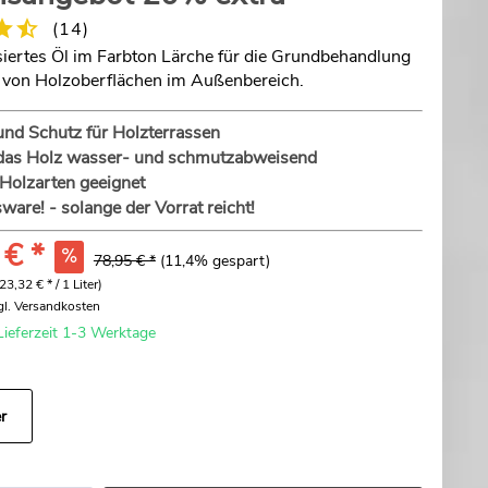
(
14
)
ertes Öl im Farbton Lärche für die Grundbehandlung
 von Holzoberflächen im Außenbereich.
und Schutz für Holzterrassen
das Holz wasser- und schmutzabweisend
e Holzarten geeignet
ware! - solange der Vorrat reicht!
 € *
78,95 € *
(11,4% gespart)
(23,32 € * / 1 Liter)
gl. Versandkosten
Lieferzeit 1-3 Werktage
r