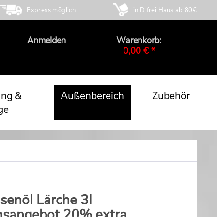
Express möglich
in D frei Haus ab 80€
Anmelden
Warenkorb:
0,00 € *
ung &
Außenbereich
Zubehör
ge
senöl Lärche 3l
nsangebot 20% extra