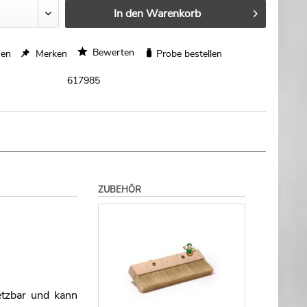
In den
Warenkorb
Bewerten
hen
Merken
Probe bestellen
617985
ZUBEHÖR
etzbar und kann