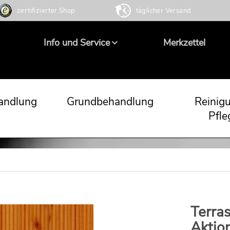
zertifizierter Shop
täglicher Versand
Info und Service
Merkzettel
andlung
Grundbehandlung
Reinig
Pfle
Terras
Aktio