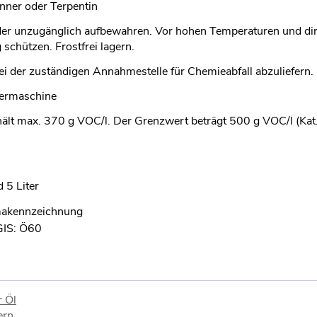
ner oder Terpentin
er unzugänglich aufbewahren. Vor hohen Temperaturen und dir
schützen. Frostfrei lagern.
ei der zuständigen Annahmestelle für Chemieabfall abzuliefern.
liermaschine
ält max. 370 g VOC/l. Der Grenzwert beträgt 500 g VOC/l (Kat.
d 5 Liter
makennzeichnung
GIS: Ö60
r Öl
ern