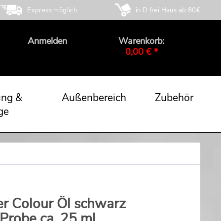
Express möglich
in D frei Haus ab 80€
Anmelden
Warenkorb:
0,00 € *
ung &
Außenbereich
Zubehör
ge
er Colour Öl schwarz
 Probe ca. 25 ml