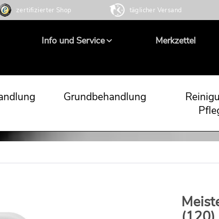
zertifizierter Shop
täglicher Versand
Info und Service
Merkzettel
andlung
Grundbehandlung
Reinig
Pfle
Meist
(120)