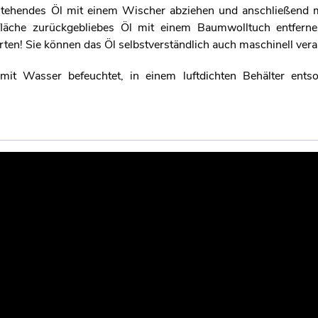
erstehendes Öl mit einem Wischer abziehen und anschließend 
rfläche zurückgebliebes Öl mit einem Baumwolltuch entferne
ten! Sie können das Öl selbstverständlich auch maschinell vera
 mit Wasser befeuchtet, in einem luftdichten Behälter ents