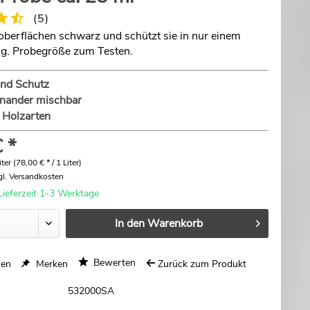
(
5
)
oberflächen schwarz und schützt sie in nur einem
g. Probegröße zum Testen.
und Schutz
inander mischbar
e Holzarten
 *
ter (78,00 € * / 1 Liter)
gl. Versandkosten
Lieferzeit 1-3 Werktage
In den
Warenkorb
Bewerten
hen
Merken
Zurück zum Produkt
532000SA