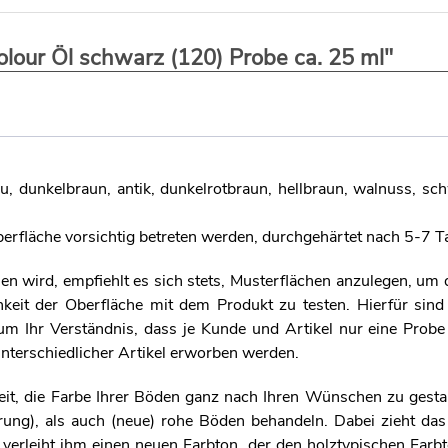
olour Öl schwarz (120) Probe ca. 25 ml"
au, dunkelbraun, antik, dunkelrotbraun, hellbraun, walnuss, sc
rfläche vorsichtig betreten werden, durchgehärtet nach 5-7 T
n wird, empfiehlt es sich stets, Musterflächen anzulegen, um
keit der Oberfläche mit dem Produkt zu testen. Hierfür sind
 um Ihr Verständnis, dass je Kunde und Artikel nur eine Probe
nterschiedlicher Artikel erworben werden.
it, die Farbe Ihrer Böden ganz nach Ihren Wünschen zu gesta
rung), als auch (neue) rohe Böden behandeln. Dabei zieht da
erleiht ihm einen neuen Farbton, der den holztypischen Farbt