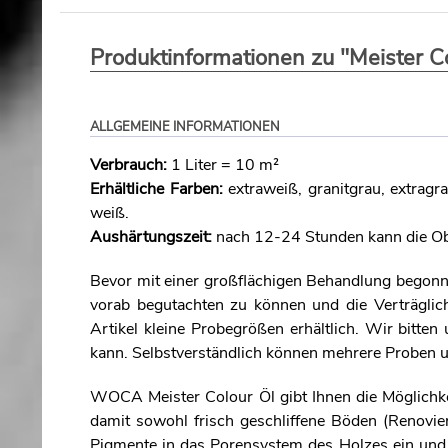
Produktinformationen zu "Meister C
ALLGEMEINE INFORMATIONEN
Verbrauch:
1 Liter = 10 m²
Erhältliche Farben:
extraweiß, granitgrau, extragr
weiß.
Aushärtungszeit:
nach 12-24 Stunden kann die Obe
Bevor mit einer großflächigen Behandlung begonne
vorab begutachten zu können und die Verträglich
Artikel kleine Probegrößen erhältlich. Wir bitten
kann. Selbstverständlich können mehrere Proben u
WOCA Meister Colour Öl gibt Ihnen die Möglichke
damit sowohl frisch geschliffene Böden (Renovie
Pigmente in das Porensystem des Holzes ein und v