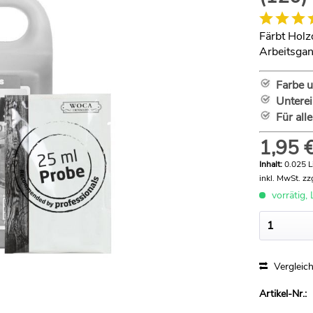
Färbt Holz
Arbeitsgan
Farbe 
Untere
Für all
1,95 €
Inhalt:
0.025 Li
inkl. MwSt.
zz
vorrätig, 
Vergleic
Artikel-Nr.: