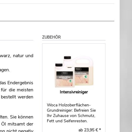
ZUBEHÖR
hwarz, natur und
agen.
 das Endergebnis
 für die meisten
Intensivreiniger
 bestellt werden
Woca Holzoberflächen-
Grundreiniger: Befreien Sie
Ihr Zuhause von Schmutz,
lten. Sie können
Fett und Seifenresten.
s Öl mitsamt der
ab 23,95 € *
on nicht negativ