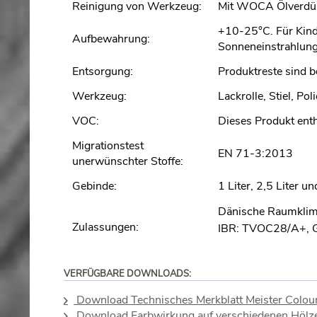
Reinigung von Werkzeug:
Mit WOCA Ölverdün
+10-25°C. Für Kind
Aufbewahrung:
Sonneneinstrahlung 
Entsorgung:
Produktreste sind b
Werkzeug:
Lackrolle, Stiel, Po
VOC:
Dieses Produkt enth
Migrationstest
EN 71-3:2013
unerwünschter Stoffe:
Gebinde:
1 Liter, 2,5 Liter un
Dänische Raumkli
Zulassungen:
IBR: TVOC28/A+, 
VERFÜGBARE DOWNLOADS:
Download Technisches Merkblatt Meister Colou
Download Farbwirkung auf verschiedenen Hölz