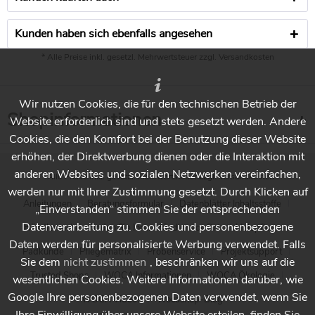
Kunden haben sich ebenfalls angesehen
* Alle Preise inkl. gesetzl. Mehrwertsteuer zzgl.
Versandkosten
Wir nutzen Cookies, die für den technischen Betrieb der
Shopinformationen
Website erforderlich sind und stets gesetzt werden. Andere
Cookies, die den Komfort bei der Benutzung dieser Website
erhöhen, der Direktwerbung dienen oder die Interaktion mit
anderen Websites und sozialen Netzwerken vereinfachen,
* Alle Preise inkl. gesetzl. Mehrwertsteuer zzgl.
Versandkosten
werden nur mit Ihrer Zustimmung gesetzt. Durch Klicken auf
Anleitungen
Beratungsformular
Datenblätter Inhaltsstoffe
„Einverstanden“ stimmen Sie der entsprechenden
Datenverarbeitung zu. Cookies und personenbezogene
Händlersuche - Finden Sie Ihren Händler vor Ort
Holzpflege
Daten werden für personalisierte Werbung verwendet. Falls
Padkunde
Pflegematrix
Probenservice
Projektsupport
Sie dem
nicht zustimmen
, beschränken wir uns auf die
Trusted Shops
WOCA Informationen
WOCA Ökologie
wesentlichen Cookies. Weitere Informationen darüber, wie
Google Ihre personenbezogenen Daten verwendet, wenn Sie
WOCA Videos
Wocashop-Blog