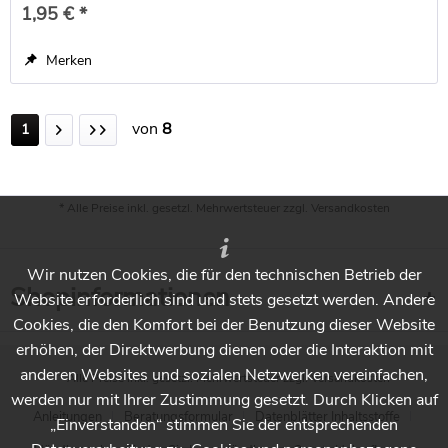
1,95 € *
Merken
von
8
1
* Alle Preise inkl. gesetzl. Mehrwertsteuer zzgl.
Versandkosten
Wir nutzen Cookies, die für den technischen Betrieb der
Shopinformationen
Website erforderlich sind und stets gesetzt werden. Andere
Cookies, die den Komfort bei der Benutzung dieser Website
erhöhen, der Direktwerbung dienen oder die Interaktion mit
anderen Websites und sozialen Netzwerken vereinfachen,
* Alle Preise inkl. gesetzl. Mehrwertsteuer zzgl.
Versandkosten
werden nur mit Ihrer Zustimmung gesetzt. Durch Klicken auf
Anleitungen
Beratungsformular
Datenblätter Inhaltsstoffe
„Einverstanden“ stimmen Sie der entsprechenden