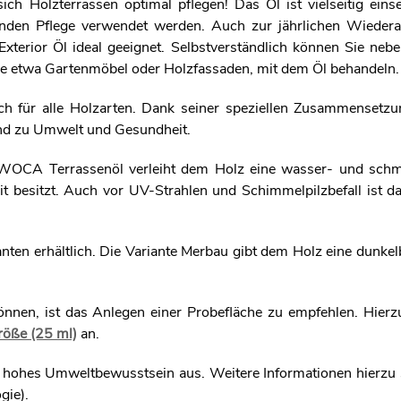
h Holzterrassen optimal pflegen! Das Öl ist vielseitig eins
nden Pflege verwendet werden. Auch zur jährlichen Wiedera
erior Öl ideal geeignet. Selbstverständlich können Sie nebe
ie etwa Gartenmöbel oder Holzfassaden, mit dem Öl behandeln
h für alle Holzarten. Dank seiner speziellen Zusammensetzun
nd zu Umwelt und Gesundheit.
 WOCA Terrassenöl verleiht dem Holz eine wasser- und sch
t besitzt. Auch vor UV-Strahlen und Schimmelpilzbefall ist d
nten erhältlich. Die Variante Merbau gibt dem Holz eine dunke
nnen, ist das Anlegen einer Probefläche zu empfehlen. Hierz
röße (25 ml)
an.
hohes Umweltbewusstsein aus. Weitere Informationen hierzu 
gie).