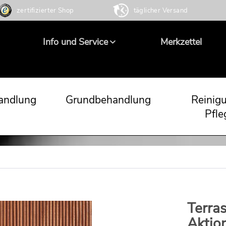
zertifizierter Shop
täglicher Versand
Info und Service
Merkzettel
andlung
Grundbehandlung
Reinig
Pfle
Terra
Aktio