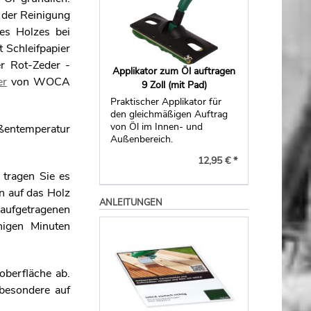
 der Reinigung
es Holzes bei
t Schleifpapier
r Rot-Zeder -
Applikator zum Öl auftragen
er
von WOCA
9 Zoll (mit Pad)
Praktischer Applikator für
den gleichmäßigen Auftrag
von Öl im Innen- und
ußentemperatur
Außenbereich.
12,95 € *
 tragen Sie es
 auf das Holz
ANLEITUNGEN
aufgetragenen
nigen Minuten
oberfläche ab.
sbesondere auf