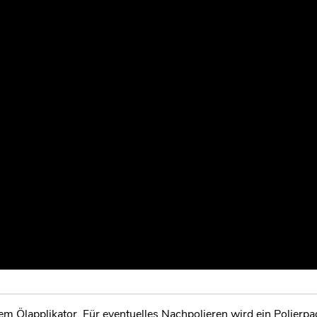
m Ölapplikator. Für eventuelles Nachpolieren wird ein Polierpa