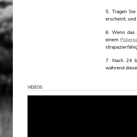
5. Tragen Sie 
erscheint, un
6. Wenn das H
einem
Polierp
strapazierfähi
7. Nach 24 bi
während dieser
VIDEOS