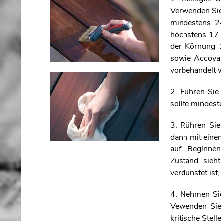
Verwenden Sie
mindestens 24
höchstens 17 P
der Körnung 
sowie Accoya
vorbehandelt 
2. Führen Sie
sollte mindes
3. Rühren Sie
dann mit ein
auf. Beginnen
Zustand sieh
verdunstet ist
4. Nehmen Sie
Vewenden Sie
kritische Stel