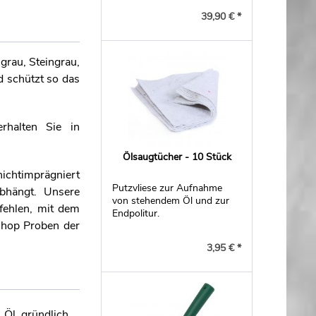
Riffeldielen.
39,90 € *
grau, Steingrau,
d schützt so das
rhalten Sie in
Ölsaugtücher - 10 Stück
ichtimprägniert
Putzvliese zur Aufnahme
abhängt. Unsere
von stehendem Öl und zur
fehlen, mit dem
Endpolitur.
Shop Proben der
3,95 € *
 Öl gründlich.