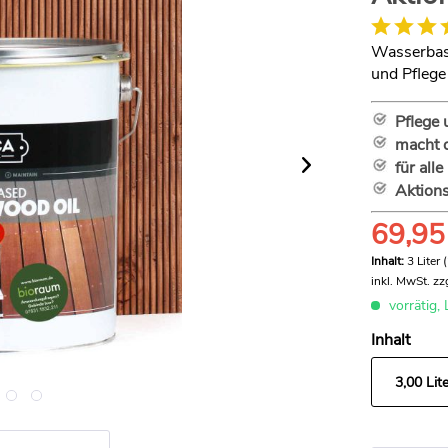
Wasserbasi
und Pflege
Pflege 
macht 
für all
Aktions
69,95
Inhalt:
3 Liter 
inkl. MwSt.
zz
vorrätig, 
Inhalt
3,00 Lite