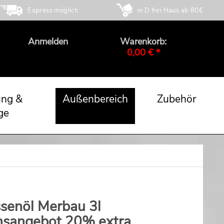
Express möglich
in D frei Haus ab 80€
Anmelden
Warenkorb:
0,00 € *
ung &
Außenbereich
Zubehör
ge
ssenöl Merbau 3l
nsangebot 20% extra