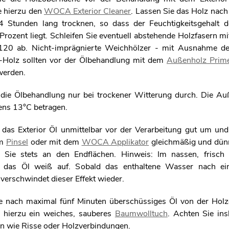
 hierzu den
WOCA Exterior Cleaner
. Lassen Sie das Holz nach
 Stunden lang trocknen, so dass der Feuchtigkeitsgehalt d
rozent liegt. Schleifen Sie eventuell abstehende Holzfasern mi
120 ab. Nicht-imprägnierte Weichhölzer - mit Ausnahme de
-Holz sollten vor der Ölbehandlung mit dem
Außenholz Prim
werden.
 die Ölbehandlung nur bei trockener Witterung durch. Die A
tens 13°C betragen.
 das Exterior Öl unmittelbar vor der Verarbeitung gut um und
em
Pinsel
oder mit dem
WOCA Applikator
gleichmäßig und dünn
 Sie stets an den Endflächen. Hinweis: Im nassen, frisch 
t das Öl weiß auf. Sobald das enthaltene Wasser nach ei
, verschwindet dieser Effekt wieder.
 nach maximal fünf Minuten überschüssiges Öl von der Holz
 hierzu ein weiches, sauberes
Baumwolltuch
. Achten Sie in
len wie Risse oder Holzverbindungen.