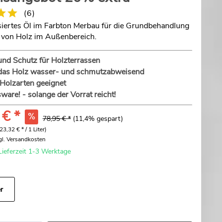
(
6
)
ertes Öl im Farbton Merbau für die Grundbehandlung
 von Holz im Außenbereich.
und Schutz für Holzterrassen
das Holz wasser- und schmutzabweisend
e Holzarten geeignet
ware! - solange der Vorrat reicht!
 € *
78,95 € *
(11,4% gespart)
(23,32 € * / 1 Liter)
gl. Versandkosten
Lieferzeit 1-3 Werktage
r