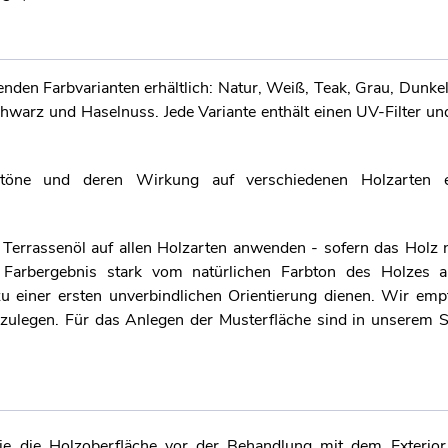
nden Farbvarianten erhältlich: Natur, Weiß, Teak, Grau, Dunkel
hwarz und Haselnuss. Jede Variante enthält einen UV-Filter un
btöne und deren Wirkung auf verschiedenen Holzarten e
errassenöl auf allen Holzarten anwenden - sofern das Holz n
de Farbergebnis stark vom natürlichen Farbton des Holzes 
 einer ersten unverbindlichen Orientierung dienen. Wir emp
nzulegen. Für das Anlegen der Musterfläche sind in unserem 
ie die Holzoberfläche vor der Behandlung mit dem Exterior