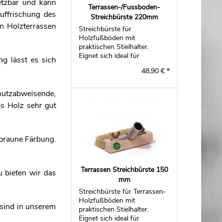
etzbar und kann
Terrassen-/Fussboden-
uffrischung des
Streichbürste 220mm
n Holzterrassen
Streichbürste für
.
Holzfußböden mit
praktischen Stielhalter.
Eignet sich ideal für
g lässt es sich
Riffeldielen.
48,90 € *
mutzabweisende,
as Holz sehr gut
lbraune Färbung.
Terrassen Streichbürste 150
u bieten wir das
mm
Streichbürste für Terrassen-
Holzfußböden mit
sind in unserem
praktischen Stielhalter.
Eignet sich ideal für