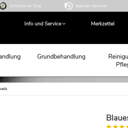
zertifizierter Shop
täglicher Versand
Info und Service
Merkzettel
andlung
Grundbehandlung
Reinig
Pfle
pads
Blaue