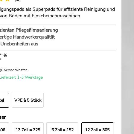
igungspads als Superpads für effiziente Reinigung und
 von Böden mit Einscheibenmaschinen.
izienten Pflegefilmsanierung
rtige Handwerkerqualität
 Unebenheiten aus
 *
gl. Versandkosten
Lieferzeit 1-3 Werktage
kel
VPE à 5 Stück
ser
406
13 Zoll = 325
6 Zoll = 152
12 Zoll = 305