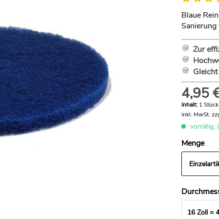
Blaue Rein
Sanierung
Zur eff
Hochwe
Gleicht
4,95 €
Inhalt:
1 Stück
inkl. MwSt.
zz
vorrätig, 
Menge
Einzelarti
Durchmes
16 Zoll = 