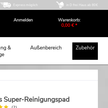
Express möglich
in D frei Haus ab 80€
Anmelden
Warenkorb:
0,00 € *
ung &
Außenbereich
Zubehör
ge
s Super-Reinigungspad
(
2
)