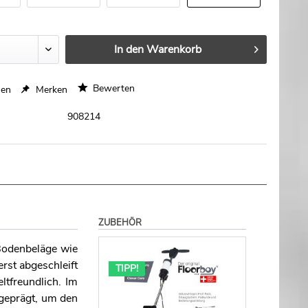
mm
mm
mm
In den
Warenkorb
Bewerten
hen
Merken
908214
ZUBEHÖR
 Bodenbeläge wie
rst abgeschleift
TIPP!
ltfreundlich. Im
sgeprägt, um den