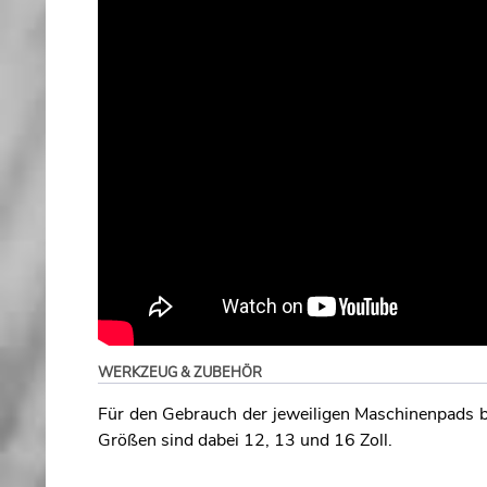
WERKZEUG & ZUBEHÖR
Für den Gebrauch der jeweiligen Maschinenpads be
Größen sind dabei 12, 13 und 16 Zoll.