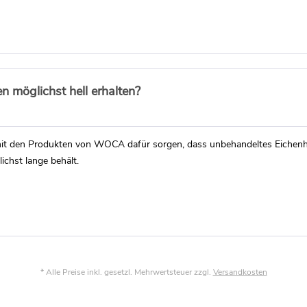
 möglichst hell erhalten?
e mit den Produkten von WOCA dafür sorgen, dass unbehandeltes Eichenh
lichst lange behält.
* Alle Preise inkl. gesetzl. Mehrwertsteuer zzgl.
Versandkosten