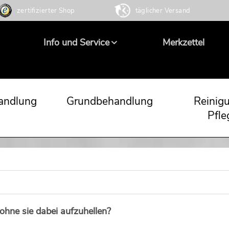
zertifizierter Shop
täglicher Versand
Info und Service
Merkzettel
andlung
Grundbehandlung
Reinig
Pfle
ohne sie dabei aufzuhellen?