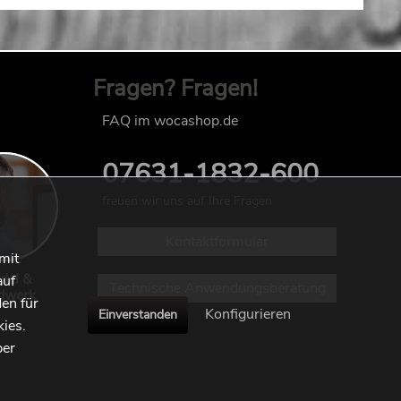
Fragen? Fragen!
FAQ im wocashop.de
07631-1832-600
freuen wir uns auf Ihre Fragen
Kontaktformular
mit
del &
auf
Technische Anwendungsberatung
dwerk
en für
Konfigurieren
Einverstanden
kies.
ber