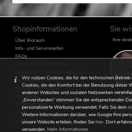
Shopinformationen
Sie wi
Ihre dire
Über Bioraum
Info- und Serviceseiten
FAQs
Händler und Handwerker
Versand und Zahlungsbedingungen
Wir nutzen Cookies, die für den technischen Betrieb
Kundeninformationen
Cookies, die den Komfort bei der Benutzung dieser W
Bestellmöglichkeiten
Bestell
anderen Websites und sozialen Netzwerken vereinfac
Impressum
Berat
„Einverstanden“ stimmen Sie der entsprechenden Da
Widerrufsrecht
personalisierte Werbung verwendet. Falls Sie dem
n
AGB
Weitere Informationen darüber, wie Google Ihre per
Datenschutz
unsere Website erteilen, finden Sie
hier
. Dort erfahr
verwenden.
Mehr Informationen