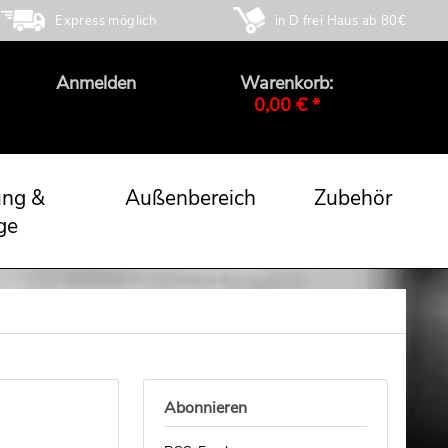
Express möglich
in D frei Haus ab 80€
Anmelden
Warenkorb:
0,00 € *
ung &
Außenbereich
Zubehör
ge
Abonnieren