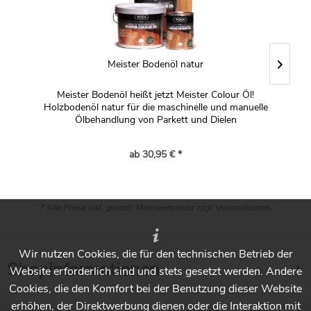
Meister Bodenöl natur
Meister Bodenöl heißt jetzt Meister Colour Öl!
Holzbodenöl natur für die maschinelle und manuelle
Ölbehandlung von Parkett und Dielen
ab 30,95 € *
* Alle Preise inkl. gesetzl. Mehrwertsteuer zzgl.
Versandkosten
Wir nutzen Cookies, die für den technischen Betrieb der
Shopinformationen
Website erforderlich sind und stets gesetzt werden. Andere
Cookies, die den Komfort bei der Benutzung dieser Website
erhöhen, der Direktwerbung dienen oder die Interaktion mit